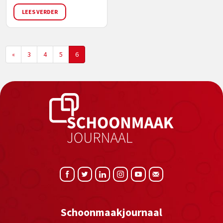
LEES VERDER
«
3
4
5
6
Schoonmaakjournaal