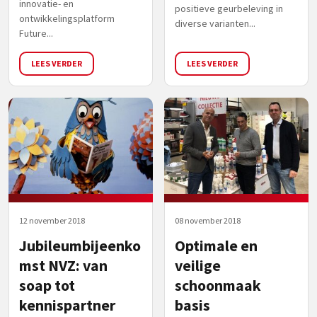
innovatie- en
positieve geurbeleving in
ontwikkelingsplatform
diverse varianten...
Future...
LEES VERDER
LEES VERDER
12 november 2018
08 november 2018
Jubileumbijeenko
Optimale en
mst NVZ: van
veilige
soap tot
schoonmaak
kennispartner
basis