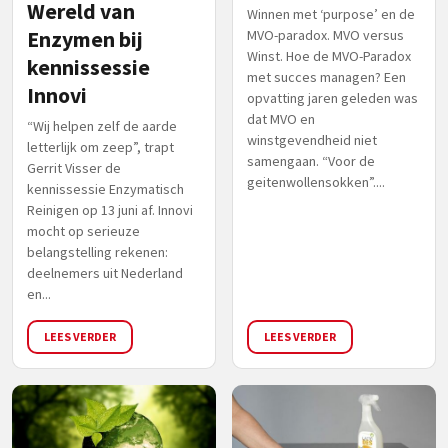
Wereld van
Winnen met ‘purpose’ en de
Enzymen bij
MVO-paradox. MVO versus
Winst. Hoe de MVO-Paradox
kennissessie
met succes managen? Een
Innovi
opvatting jaren geleden was
dat MVO en
“Wij helpen zelf de aarde
winstgevendheid niet
letterlijk om zeep”, trapt
samengaan. “Voor de
Gerrit Visser de
geitenwollensokken”....
kennissessie Enzymatisch
Reinigen op 13 juni af. Innovi
mocht op serieuze
belangstelling rekenen:
deelnemers uit Nederland
en...
LEES VERDER
LEES VERDER