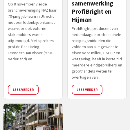
samenwerking
Op 8 november vierde
branchevereniging NVZ haar
ProfiBright en
70-jarig jubileum in Utrecht
Hijman
met een ledenbijeenkomst
waarvoor ook externe
ProfiBright, producent van
stakeholders waren
hedendaagse professionele
uitgenodigd. Met sprekers
reinigingsmiddelen die
prof.dr. Bas Haring,
voldoen aan alle gewenste
Leendert-Jan Visser (MKB-
eisen voor milieu, HACCP en
Nederland) en...
wetgeving, heeft in korte tijd
meerdere eindgebruikers en
groothandels weten te
overtuigen van...
LEES VERDER
LEES VERDER