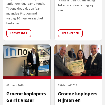
plaatsvinden. Op maandag
tintje, een duurzame touch.
tot en met donderdag zijn
Tijdens deze dagen (van
van...
maandag 6 tot en met
vrijdag 10 mei) verrast het
bedrijf in...
LEES VERDER
LEES VERDER
07 maart 2019
19 februari 2019
Groene koplopers
Groene koplopers
Gerrit Visser
Hijman en