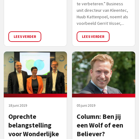
te verbeteren.” Business
unit directeur van Kleentec,
Huub Kattenpoel, noemt als
voorbeeld Gerrit Visser,...
LEES VERDER
LEES VERDER
18 juni 2019
05 juni 2019
Oprechte
Column: Ben jij
belangstelling
een Wolf of een
voor Wonderlijke
Believer?