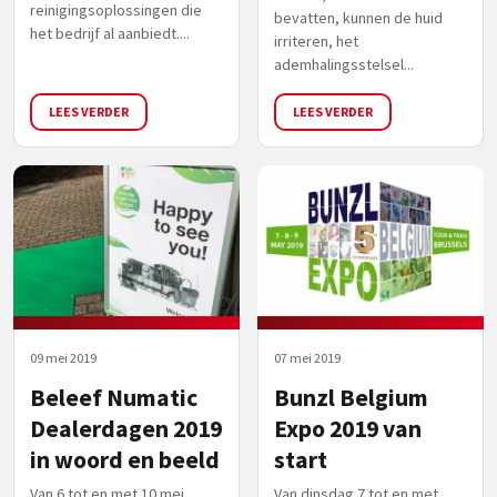
reinigingsoplossingen die
bevatten, kunnen de huid
het bedrijf al aanbiedt....
irriteren, het
ademhalingsstelsel...
LEES VERDER
LEES VERDER
09 mei 2019
07 mei 2019
Beleef Numatic
Bunzl Belgium
Dealerdagen 2019
Expo 2019 van
in woord en beeld
start
Van 6 tot en met 10 mei
Van dinsdag 7 tot en met