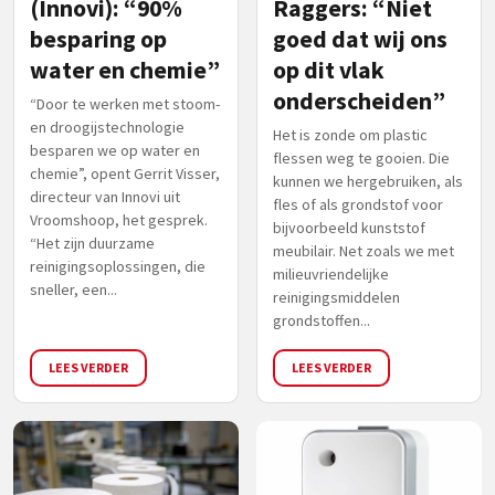
(Innovi): “90%
Raggers: “Niet
besparing op
goed dat wij ons
water en chemie”
op dit vlak
onderscheiden”
“Door te werken met stoom-
en droogijstechnologie
Het is zonde om plastic
besparen we op water en
flessen weg te gooien. Die
chemie”, opent Gerrit Visser,
kunnen we hergebruiken, als
directeur van Innovi uit
fles of als grondstof voor
Vroomshoop, het gesprek.
bijvoorbeeld kunststof
“Het zijn duurzame
meubilair. Net zoals we met
reinigingsoplossingen, die
milieuvriendelijke
sneller, een...
reinigingsmiddelen
grondstoffen...
LEES VERDER
LEES VERDER