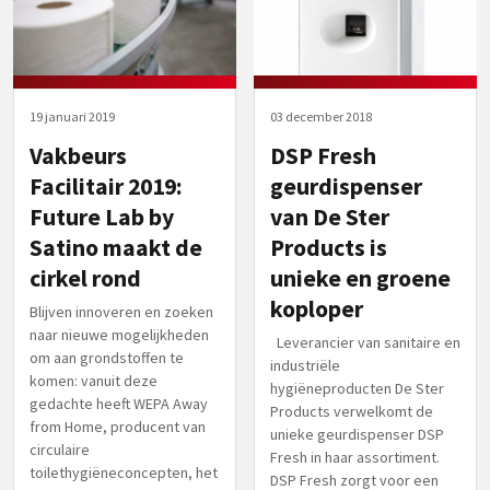
19 januari 2019
03 december 2018
Vakbeurs
DSP Fresh
Facilitair 2019:
geurdispenser
Future Lab by
van De Ster
Satino maakt de
Products is
cirkel rond
unieke en groene
koploper
Blijven innoveren en zoeken
naar nieuwe mogelijkheden
Leverancier van sanitaire en
om aan grondstoffen te
industriële
komen: vanuit deze
hygiëneproducten De Ster
gedachte heeft WEPA Away
Products verwelkomt de
from Home, producent van
unieke geurdispenser DSP
circulaire
Fresh in haar assortiment.
toilethygiëneconcepten, het
DSP Fresh zorgt voor een