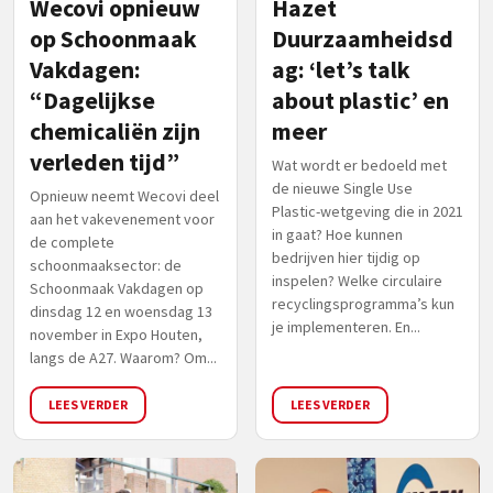
Wecovi opnieuw
Hazet
op Schoonmaak
Duurzaamheidsd
Vakdagen:
ag: ‘let’s talk
“Dagelijkse
about plastic’ en
chemicaliën zijn
meer
verleden tijd”
Wat wordt er bedoeld met
de nieuwe Single Use
Opnieuw neemt Wecovi deel
Plastic-wetgeving die in 2021
aan het vakevenement voor
in gaat? Hoe kunnen
de complete
bedrijven hier tijdig op
schoonmaaksector: de
inspelen? Welke circulaire
Schoonmaak Vakdagen op
recyclingsprogramma’s kun
dinsdag 12 en woensdag 13
je implementeren. En...
november in Expo Houten,
langs de A27. Waarom? Om...
LEES VERDER
LEES VERDER