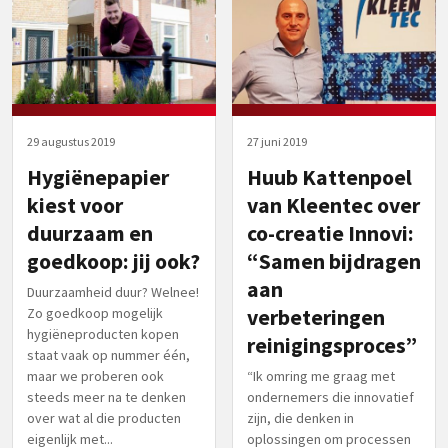
29 augustus 2019
27 juni 2019
Hygiënepapier
Huub Kattenpoel
kiest voor
van Kleentec over
duurzaam en
co-creatie Innovi:
goedkoop: jij ook?
“Samen bijdragen
aan
Duurzaamheid duur? Welnee!
Zo goedkoop mogelijk
verbeteringen
hygiëneproducten kopen
reinigingsproces”
staat vaak op nummer één,
maar we proberen ook
“Ik omring me graag met
steeds meer na te denken
ondernemers die innovatief
over wat al die producten
zijn, die denken in
eigenlijk met...
oplossingen om processen