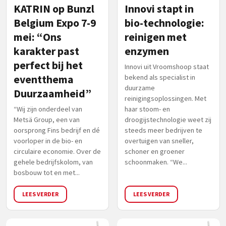
KATRIN op Bunzl
Innovi stapt in
Belgium Expo 7-9
bio-technologie:
mei: “Ons
reinigen met
karakter past
enzymen
perfect bij het
Innovi uit Vroomshoop staat
eventthema
bekend als specialist in
duurzame
Duurzaamheid”
reinigingsoplossingen. Met
“Wij zijn onderdeel van
haar stoom- en
Metsä Group, een van
droogijstechnologie weet zij
oorsprong Fins bedrijf en dé
steeds meer bedrijven te
voorloper in de bio- en
overtuigen van sneller,
circulaire economie. Over de
schoner en groener
gehele bedrijfskolom, van
schoonmaken. “We...
bosbouw tot en met...
LEES VERDER
LEES VERDER