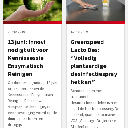
29 mei 2019
13 mei 2019
13 juni: Innovi
Greenspeed
nodigt uit voor
Lacto Des:
Kennissessie
“Volledig
Enzymatisch
plantaardige
Reinigen
desinfectiespray
het kan”
Op donderdagmiddag 13 juni
organiseert Innovi de
Schoonmaken met
Kennissessie Enzymatisch
traditionele
Reinigen. Een nieuwe
desinfectiemiddelen is niet
reinigingstechnologie, die
altijd de beste oplossing. De
een toevoeging vormt op de
alcohol, quats en toxische
duurzame stoom- en
VOS (Vluchtige Organische
droogijs
Stoffen) die ze vaak