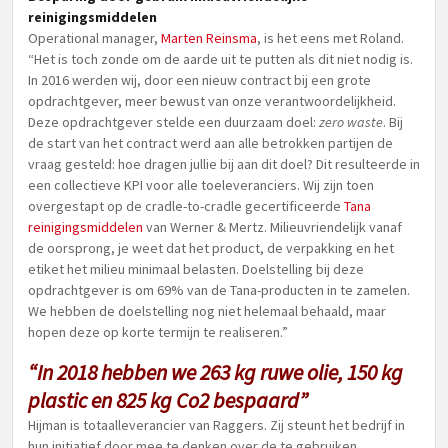
reinigingsmiddelen
Operational manager,
Marten Reinsma
, is het eens met Roland.
“Het is toch zonde om de aarde uit te putten als dit niet nodig is.
In 2016 werden wij, door een nieuw contract bij een grote
opdrachtgever, meer bewust van onze verantwoordelijkheid.
Deze opdrachtgever stelde een duurzaam doel:
zero waste
. Bij
de start van het contract werd aan alle betrokken partijen de
vraag gesteld: hoe dragen jullie bij aan dit doel? Dit resulteerde in
een collectieve KPI voor alle toeleveranciers. Wij zijn toen
overgestapt op de cradle-to-cradle gecertificeerde
Tana
reinigingsmiddelen
van Werner & Mertz. Milieuvriendelijk vanaf
de oorsprong, je weet dat het product, de verpakking en het
etiket het milieu minimaal belasten. Doelstelling bij deze
opdrachtgever is om 69% van de Tana-producten in te zamelen.
We hebben de doelstelling nog niet helemaal behaald, maar
hopen deze op korte termijn te realiseren.”
“In 2018 hebben we 263 kg ruwe olie, 150 kg
plastic en 825 kg Co2 bespaard”
Hijman is totaalleverancier van Raggers. Zij steunt het bedrijf in
hun initiatief door mee te denken over de te gebruiken