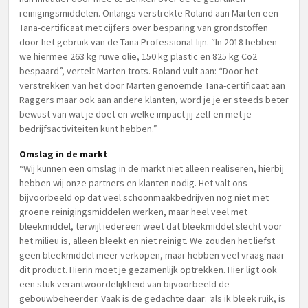
reinigingsmiddelen. Onlangs verstrekte Roland aan Marten een
Tana-certificaat met cijfers over besparing van grondstoffen
door het gebruik van de Tana Professional-lijn. “In 2018 hebben
we hiermee 263 kg ruwe olie, 150 kg plastic en 825 kg Co2
bespaard”, vertelt Marten trots. Roland vult aan: “Door het
verstrekken van het door Marten genoemde Tana-certificaat aan
Raggers maar ook aan andere klanten, word je je er steeds beter
bewust van wat je doet en welke impact jij zelf en met je
bedrijfsactiviteiten kunt hebben.”
Omslag in de markt
“Wij kunnen een omslag in de markt niet alleen realiseren, hierbij
hebben wij onze partners en klanten nodig. Het valt ons
bijvoorbeeld op dat veel schoonmaakbedrijven nog niet met
groene reinigingsmiddelen werken, maar heel veel met
bleekmiddel, terwijl iedereen weet dat bleekmiddel slecht voor
het milieu is, alleen bleekt en niet reinigt. We zouden het liefst
geen bleekmiddel meer verkopen, maar hebben veel vraag naar
dit product. Hierin moet je gezamenlijk optrekken. Hier ligt ook
een stuk verantwoordelijkheid van bijvoorbeeld de
gebouwbeheerder. Vaak is de gedachte daar: ‘als ik bleek ruik, is