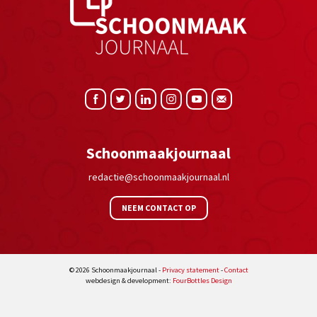
Schoonmaakjournaal
redactie@schoonmaakjournaal.nl
NEEM CONTACT OP
© 2026 Schoonmaakjournaal -
Privacy statement
-
Contact
webdesign & development:
FourBottles Design