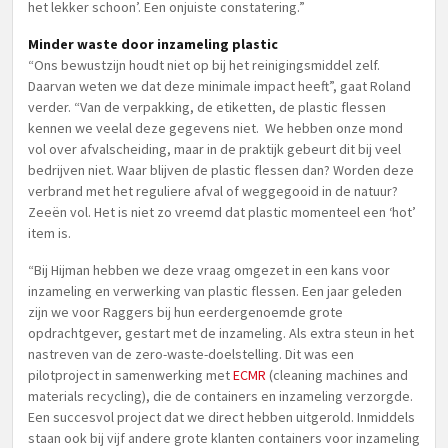
het lekker schoon’. Een onjuiste constatering.”
Minder waste door inzameling plastic
“Ons bewustzijn houdt niet op bij het reinigingsmiddel zelf.
Daarvan weten we dat deze minimale impact heeft”, gaat Roland
verder. “Van de verpakking, de etiketten, de plastic flessen
kennen we veelal deze gegevens niet. We hebben onze mond
vol over afvalscheiding, maar in de praktijk gebeurt dit bij veel
bedrijven niet. Waar blijven de plastic flessen dan? Worden deze
verbrand met het reguliere afval of weggegooid in de natuur?
Zeeën vol. Het is niet zo vreemd dat plastic momenteel een ‘hot’
item is.
“Bij Hijman hebben we deze vraag omgezet in een kans voor
inzameling en verwerking van plastic flessen. Een jaar geleden
zijn we voor Raggers bij hun eerdergenoemde grote
opdrachtgever, gestart met de inzameling. Als extra steun in het
nastreven van de zero-waste-doelstelling. Dit was een
pilotproject in samenwerking met
ECMR
(cleaning machines and
materials recycling), die de containers en inzameling verzorgde.
Een succesvol project dat we direct hebben uitgerold. Inmiddels
staan ook bij vijf andere grote klanten containers voor inzameling