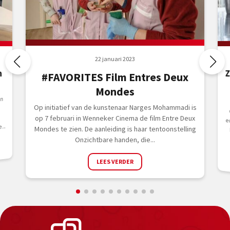
22 januari 2023
Z
n
#FAVORITES Film Entres Deux
Mondes
en
Op initiatief van de kunstenaar Narges Mohammadi is
O
op 7 februari in Wenneker Cinema de film Entre Deux
..
Mondes te zien. De aanleiding is haar tentoonstelling
Onzichtbare handen, die...
LEES VERDER