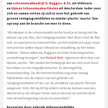
van
schoonmaakbedrijf G. Raggers & Zn.
uit Uithoorn
en
Hijman Schoonmaakartikelen
uit Amsterdam. Ieder voor
zich en samen zetten zij zich in voor het gebruik van
groene reinigingsmiddelen en minder plastic ‘waste’. Een
oproep aan de branche om mee te doen.
“Als inkoper in de schoonmaakbranche houd je je bezig met de
inhoud van een fles, het reinigingsmiddel. Niet direct met de fles
zelf. Je weet precies hoeveel liter van het middel je koopt, maar
niet precies welke impact inhoud en verpakking op het milieu
hebben. “Hierin willen wij, Raggers en meer branchegenoten
verandering brengen”, laat
Roland Wink
, algemeen directeur van
Hijman, weten. “We vinden het belangrijk dat we met onze inzet
het milieu zo min mogelijk belasten. En dat begint bij
bewustwording. Op dit moment kunnen nog maar weinig
fabrikanten ons de impact van het gebruik van
reinigingsmiddelen of die van de afvaldruk van plastic flessen
aangeven. Stel, dat wij dit bij iedere verkoop kunnen noemen,
dan besef je als inkoper beter wat je inkoopt en wat het doet
met de leefomgeving van jou en jouw klant.”
Besparing door gebruik milieuvriendelijke