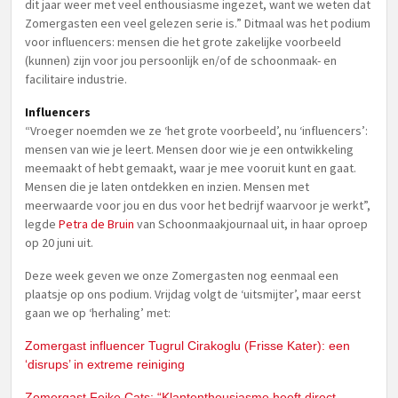
dit jaar weer met veel enthousiasme ingezet, want we weten dat
Zomergasten een veel gelezen serie is.” Ditmaal was het podium
voor influencers: mensen die het grote zakelijke voorbeeld
(kunnen) zijn voor jou persoonlijk en/of de schoonmaak- en
facilitaire industrie.
Influencers
“Vroeger noemden we ze ‘het grote voorbeeld’, nu ‘influencers’:
mensen van wie je leert. Mensen door wie je een ontwikkeling
meemaakt of hebt gemaakt, waar je mee vooruit kunt en gaat.
Mensen die je laten ontdekken en inzien. Mensen met
meerwaarde voor jou en dus voor het bedrijf waarvoor je werkt”,
legde
Petra de Bruin
van Schoonmaakjournaal uit, in haar oproep
op 20 juni uit.
Deze week geven we onze Zomergasten nog eenmaal een
plaatsje op ons podium. Vrijdag volgt de ‘uitsmijter’, maar eerst
gaan we op ‘herhaling’ met:
Zomergast influencer Tugrul Cirakoglu (Frisse Kater): een
‘disrups’ in extreme reiniging
Zomergast Feike Cats: “Klantenthousiasme heeft direct