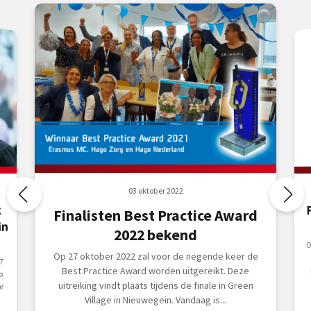
03 oktober 2022
k
Finalisten Best Practice Award
in
2022 bekend
O
B
i
Op 27 oktober 2022 zal voor de negende keer de
7
Best Practice Award worden uitgereikt. Deze
o
uitreiking vindt plaats tijdens de finale in Green
e
Village in Nieuwegein. Vandaag is...