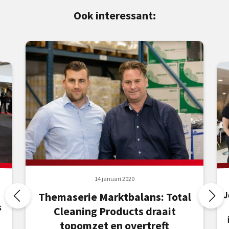
Ook interessant:
14 januari 2020
J
C
Themaserie Marktbalans: Total
s
Cleaning Products draait
topomzet en overtreft