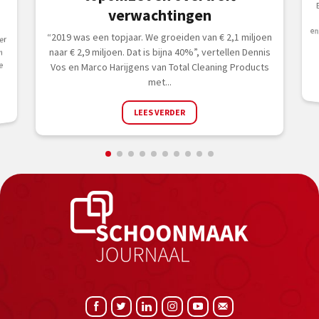
e
verwachtingen
“2019 was een topjaar. We groeiden van € 2,1 miljoen
er
naar € 2,9 miljoen. Dat is bijna 40%”, vertellen Dennis
n
e
Vos en Marco Harijgens van Total Cleaning Products
met...
LEES VERDER