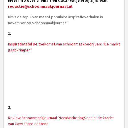
Meer info over thema’s en data? Wil je erbij zijn? Mail
redactie@schoonmaakjournaal.nl
.
Dit is de top 5 van meest populaire inspiratieverhalen in
november op Schoonmaakjournaal:
1.
Inspiratietafel De toekomst van schoonmaakbedrijven: “De markt
gaat krimpen”
2.
Review Schoonmaakjournaal PizzaMarketingSessie: de kracht
van kwetsbare content