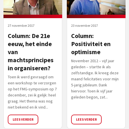
27 november 2017
23 november 2017
Column: De 21e
Column:
eeuw, het einde
Positiviteit en
van
optimisme
machtsprincipes
November 2012 – vijf jaar
in organiseren?
geleden – startte ik als
zelfstandige. Ik kreeg deze
Toen ik werd gevraagd om
maand felicitaties voor mijn
een workshop te verzorgen
5-jarig jubileum. Dank
op het FMG-symposium op 7
hiervoor. Toen ik vijf jaar
december, zei ik gelijk: heel
geleden begon, zat...
graag. Het thema was nog
niet bekend en ik vind...
LEES VERDER
LEES VERDER