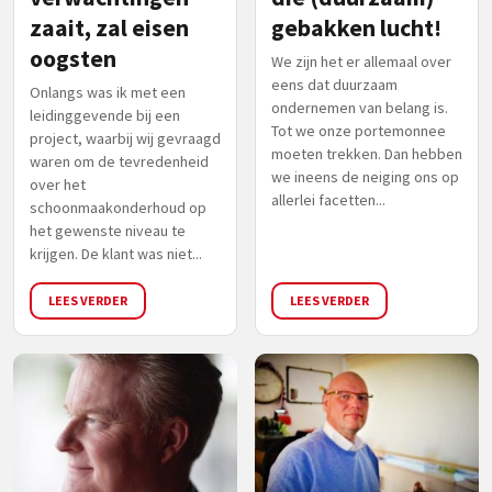
zaait, zal eisen
gebakken lucht!
oogsten
We zijn het er allemaal over
eens dat duurzaam
Onlangs was ik met een
ondernemen van belang is.
leidinggevende bij een
Tot we onze portemonnee
project, waarbij wij gevraagd
moeten trekken. Dan hebben
waren om de tevredenheid
we ineens de neiging ons op
over het
allerlei facetten...
schoonmaakonderhoud op
het gewenste niveau te
krijgen. De klant was niet...
LEES VERDER
LEES VERDER