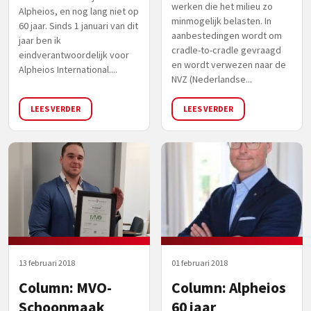
werken die het milieu zo
Alpheios, en nog lang niet op
minmogelijk belasten. In
60 jaar. Sinds 1 januari van dit
aanbestedingen wordt om
jaar ben ik
cradle-to-cradle gevraagd
eindverantwoordelijk voor
en wordt verwezen naar de
Alpheios International....
NVZ (Nederlandse...
LEES VERDER
LEES VERDER
13 februari 2018
01 februari 2018
Column: MVO-
Column: Alpheios
Schoonmaak
60 jaar