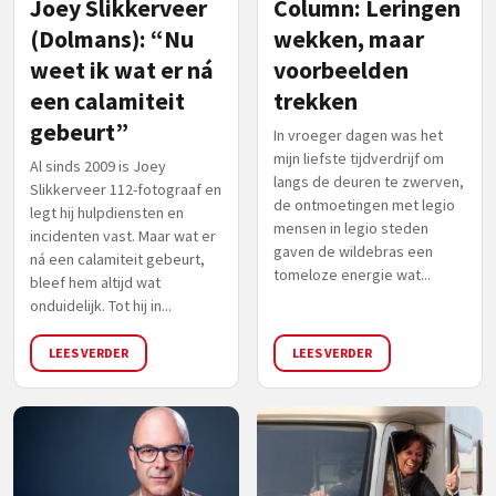
Joey Slikkerveer
Column: Leringen
(Dolmans): “Nu
wekken, maar
weet ik wat er ná
voorbeelden
een calamiteit
trekken
gebeurt”
In vroeger dagen was het
mijn liefste tijdverdrijf om
Al sinds 2009 is Joey
langs de deuren te zwerven,
Slikkerveer 112-fotograaf en
de ontmoetingen met legio
legt hij hulpdiensten en
mensen in legio steden
incidenten vast. Maar wat er
gaven de wildebras een
ná een calamiteit gebeurt,
tomeloze energie wat...
bleef hem altijd wat
onduidelijk. Tot hij in...
LEES VERDER
LEES VERDER