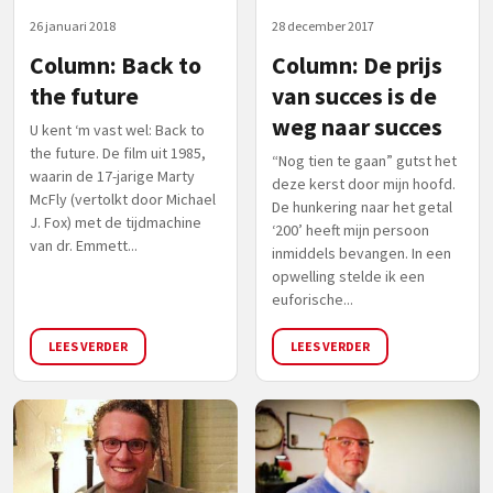
26 januari 2018
28 december 2017
Column: Back to
Column: De prijs
the future
van succes is de
weg naar succes
U kent ‘m vast wel: Back to
the future. De film uit 1985,
“Nog tien te gaan” gutst het
waarin de 17-jarige Marty
deze kerst door mijn hoofd.
McFly (vertolkt door Michael
De hunkering naar het getal
J. Fox) met de tijdmachine
‘200’ heeft mijn persoon
van dr. Emmett...
inmiddels bevangen. In een
opwelling stelde ik een
euforische...
LEES VERDER
LEES VERDER