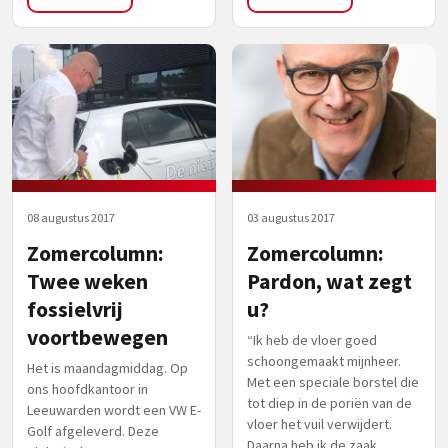
08 augustus 2017
03 augustus 2017
Zomercolumn:
Zomercolumn:
Twee weken
Pardon, wat zegt
fossielvrij
u?
voortbewegen
“Ik heb de vloer goed
schoongemaakt mijnheer.
Het is maandagmiddag. Op
Met een speciale borstel die
ons hoofdkantoor in
tot diep in de poriën van de
Leeuwarden wordt een VW E-
vloer het vuil verwijdert.
Golf afgeleverd. Deze
Daarna heb ik de zaak