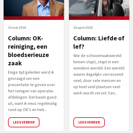
15 mei 2018
26 april 2018
Column: OK-
Column: Liefde of
reiniging, een
lef?
bloedserieuze
Wie de schoonmaakwereld
zaak
binnen stapt, stapt in een
wondere wereld. Een wereld
Enige tijd geleden werd ik
waarin dagelijks verrassend
gevraagd om een
veel, door vele mensen en
presentatie te geven over
op heel veel plaatsen veel
het reinigen van operatie-
werk wordt verzet. Een...
afdelingen. Dat kwam goed
uit, want ik neus regelmatig
rond op OK’s en heb...
LEES VERDER
LEES VERDER