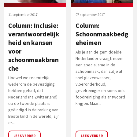
11 september 2017
07 september 2017
Column: Inclusie:
Column:
verantwoordelijk
Schoonmaakbedg
heid en kansen
eheimen
voor
Als je aan de gemiddelde
schoonmaakbran
Nederlander vraagt: noem
een specialisme in de
che
schoonmaak, dan zul je al
Hoewel we recentelijk
snel glazenwasser,
wederom de bevestiging
vloeronderhoud,
hebben gehad, dat
gevelreiniger en soms ook
Nederland (na Zwitserland)
foodreiniging als antwoord
op de tweede plaats is
krijgen. Maar...
geëindigd in de ranking van
Beste land in de wereld, zijn
er...
LEES VERDER
LEES VERDER