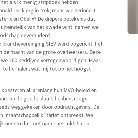
 net als ik menig stripboek hebben
nald Duck erg in trek, maar wie herinnert
sterix en Obelix? De diepere betekenis dat
e uiteindelijk van het kwade wint, namen we
 boodschap onveranderd.
 branchevereniging SIEV werd opgericht: het
 de macht van de grote overheersers. Deze
u we 200 bedrijven vertegenwoordigen. Maar
h te herhalen, wat mij tot op het hoogst
 koesteren al jarenlang hun MVO-beleid en
t hart op de goede plaats hebben, moge
 steeds weggekeken door opdrachtgevers. De
n ‘maatschappelijk’ tarief ontbreekt. We
jk nemen dat met name het mkb hierin