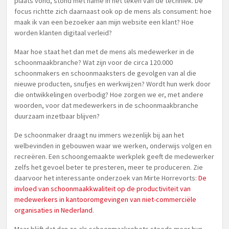
plaats vond, stond met name in het teken van de techniek. De
focus richtte zich daarnaast ook op de mens als consument: hoe
maak ik van een bezoeker aan mijn website een klant? Hoe
worden klanten digitaal verleid?
Maar hoe staat het dan met de mens als medewerker in de
schoonmaakbranche? Wat zijn voor de circa 120.000
schoonmakers en schoonmaaksters de gevolgen van al die
nieuwe producten, snufjes en werkwijzen? Wordt hun werk door
die ontwikkelingen overbodig? Hoe zorgen we er, met andere
woorden, voor dat medewerkers in de schoonmaakbranche
duurzaam inzetbaar blijven?
De schoonmaker draagt nu immers wezenlijk bij aan het
welbevinden in gebouwen waar we werken, onderwijs volgen en
recreëren. Een schoongemaakte werkplek geeft de medewerker
zelfs het gevoel beter te presteren, meer te produceren. Zie
daarvoor het interessante onderzoek van Mirte Horrevorts:
De
invloed van schoonmaakkwaliteit op de productiviteit van
medewerkers in kantooromgevingen van niet-commerciële
organisaties in Nederland
.