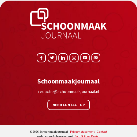
Schoonmaakjournaal
redactie@schoonmaakjournaal.nl
NEEM CONTACT OP
© 2026 Schoonmaakjournaal -
Privacy statement
-
Contact
webdesign & development:
FourBottles Design