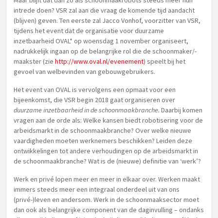
Maar blijft dat dan zo als schoonmaakrobots steeds meer hun
intrede doen? VSR zal aan die vraag de komende tijd aandacht
(blijven) geven. Ten eerste zal Jacco Vonhof, voorzitter van VSR,
tijdens het event dat de organisatie voor duurzame
inzetbaarheid OVAL* op woensdag 1 november organiseert,
nadrukkelijk ingaan op de belangrijke rol die de schoonmaker/-
maakster (zie
http://www.oval.nl/evenement
) speelt bij het
gevoel van welbevinden van gebouwgebruikers.
Het event van OVAL is vervolgens een opmaat voor een
bijeenkomst, die VSR begin 2018 gaat organiseren over
duurzame inzetbaarheid in de schoonmaakbranche.
Daarbij komen
vragen aan de orde als: Welke kansen biedt robotisering voor de
arbeidsmarkt in de schoonmaakbranche? Over welke nieuwe
vaardigheden moeten werknemers beschikken? Leiden deze
ontwikkelingen tot andere verhoudingen op de arbeidsmarkt in
de schoonmaakbranche? Wat is de (nieuwe) definitie van ‘werk’?
Werk en privé lopen meer en meer in elkaar over. Werken maakt
immers steeds meer een integraal onderdeel uit van ons
(privé-)leven en andersom. Werk in de schoonmaaksector moet
dan ook als belangrijke component van de daginvulling – ondanks