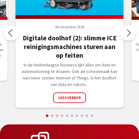
06 december 2018
Digitale doolhof (2): slimme ICE
O
‘C
h
ur
reinigingsmachines sturen aan
am
op feiten
n
In de hedendaagse business lijkt alles om data en
automatisering te draaien. Ook de schoonmaak kan
niet meer zonder Internet of Things. In het doolhof
van data en robots...
LEES VERDER