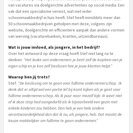
van vacatures via doelgerichte advertenties op social media. Een
vak dat een specialisme vereist, wat niet ieder
schoonmaakbedrijf in huis heeft. Stef heeft inmiddels meer dan
50 schoonmaakbedrijven geholpen met deze, volgens zijn
website, doelgerichte en efficientere aanpak dan andere vormen
van werving (vacaturebanken, kranten, uitzendbureaus).
Wat is jouw invloed, als jongere, in het bedrijf?
Over het antwoord op deze vraag hoeft Stef niet lang na te
denken:
“Het leuke van ondernemen: je bent zelf de kapitein van je
eigen schip en je kan zelf beslissen hoe je jouw klanten helpt.”
Waarop ben jij trots?
Stef:
“De beslissing om te gaan voor fulltime ondernemerschap. Ik
denk dat er altijd wel een portie lef bij komt kijken als je gaat voor
fulltime ondernemerschap. Als ik puur naar mezelf kijk: Ik weet niet
of ik deze stap had aangedurfd als ik bijvoorbeeld een gezin met
enkele kinderen zou hebben. Dan heb je een hele andere
verantwoordelijkheid dan dat ik nu, als jongere, heb. Dat maakt de
keuze makkelijker om fulltime te gaan ondernemen.”