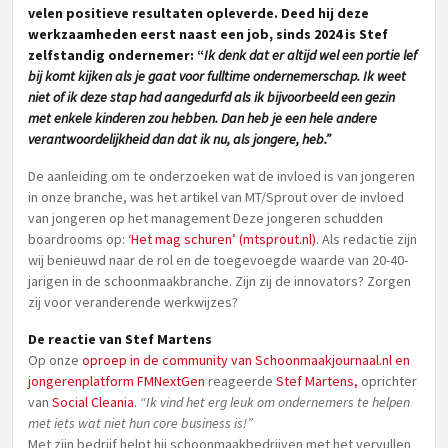
velen positieve resultaten opleverde. Deed hij deze
werkzaamheden eerst naast een job, sinds 2024 is Stef
zelfstandig ondernemer: “
Ik denk dat er altijd wel een portie lef
bij komt kijken als je gaat voor fulltime ondernemerschap. Ik weet
niet of ik deze stap had aangedurfd als ik bijvoorbeeld een gezin
met enkele kinderen zou hebben. Dan heb je een hele andere
verantwoordelijkheid dan dat ik nu, als jongere, heb.”
De aanleiding om te onderzoeken wat de invloed is van jongeren
in onze branche, was het artikel van MT/Sprout over de invloed
van jongeren op het management Deze jongeren schudden
boardrooms op:
‘Het mag schuren’ (mtsprout.nl)
. Als redactie zijn
wij benieuwd naar de rol en de toegevoegde waarde van 20-40-
jarigen in de schoonmaakbranche. Zijn zij de innovators? Zorgen
zij voor veranderende werkwijzes?
De reactie van Stef Martens
Op onze
oproep in de community van Schoonmaakjournaal.nl en
jongerenplatform FMNextGen
reageerde
Stef Martens,
oprichter
van
Social Cleania
.
“Ik vind het erg leuk om ondernemers te helpen
met iets wat niet hun core business is!”
Met zijn bedrijf helpt hij schoonmaakbedrijven met het vervullen