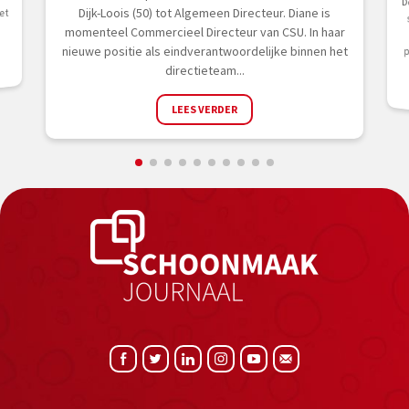
D
Dijk-Loois (50) tot Algemeen Directeur. Diane is
et
momenteel Commercieel Directeur van CSU. In haar
nieuwe positie als eindverantwoordelijke binnen het
sc
directieteam...
LEES VERDER