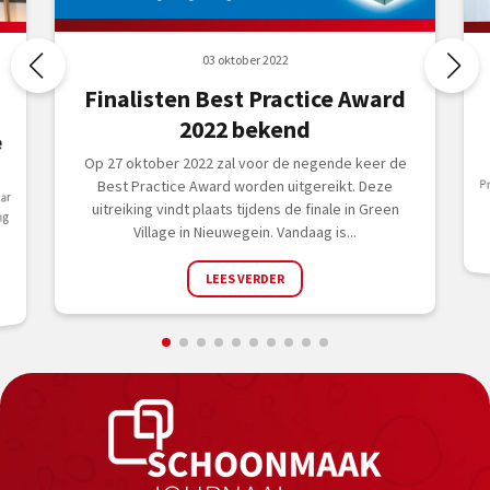
03 oktober 2022
Finalisten Best Practice Award
2022 bekend
e
Op 27 oktober 2022 zal voor de negende keer de
Best Practice Award worden uitgereikt. Deze
ar
uitreiking vindt plaats tijdens de finale in Green
ng
Village in Nieuwegein. Vandaag is...
LEES VERDER