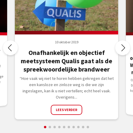
10 oktober 2019
r
Onafhankelijk en objectief
meetsysteem Qualis gaat als de
t
spreekwoordelijke brandweer
ige
“Hoe vaak wij niet te horen hebben gekregen dat het
Op
e
een kansloze en zinloze weg is die we zijn
ingeslagen, kan ik u niet vertellen; echt heel vaak.
Overigens...
LEES VERDER