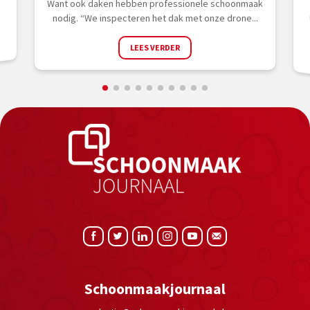
Want ook daken hebben professionele schoonmaak
nodig. “We inspecteren het dak met onze drone...
LEES VERDER
Schoonmaakjournaal