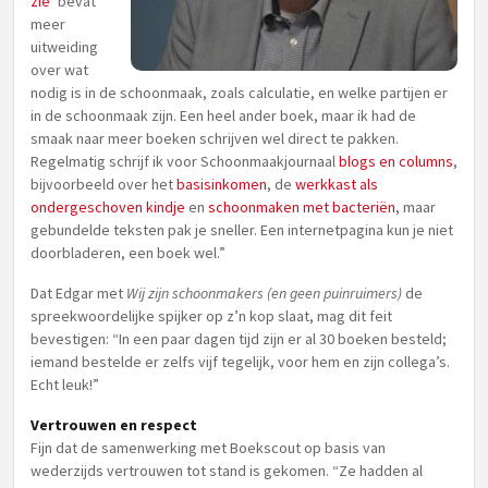
zie
’ bevat
meer
uitweiding
over wat
nodig is in de schoonmaak, zoals calculatie, en welke partijen er
in de schoonmaak zijn. Een heel ander boek, maar ik had de
smaak naar meer boeken schrijven wel direct te pakken.
Regelmatig schrijf ik voor Schoonmaakjournaal
blogs en columns
,
bijvoorbeeld over het
basisinkomen
, de
werkkast als
ondergeschoven kindje
en
schoonmaken met bacteriën
, maar
gebundelde teksten pak je sneller. Een internetpagina kun je niet
doorbladeren, een boek wel.”
Dat Edgar met
Wij zijn schoonmakers (en geen puinruimers)
de
spreekwoordelijke spijker op z’n kop slaat, mag dit feit
bevestigen: “In een paar dagen tijd zijn er al 30 boeken besteld;
iemand bestelde er zelfs vijf tegelijk, voor hem en zijn collega’s.
Echt leuk!”
Vertrouwen en respect
Fijn dat de samenwerking met Boekscout op basis van
wederzijds vertrouwen tot stand is gekomen. “Ze hadden al