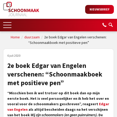
NIEUWSBRIEF
Home
/
duurzaam
/
2e boek Edgar van Engelen verschenen:
“Schoonmaakboek met positieve pen”
6 juli 2020
2e boek Edgar van Engelen
verschenen: “Schoonmaakboek
met positieve pen”
“Misschien ben ik wel trotser op dit boek dan op mijn
eerste boek. Het is veel persoonlijker en ik heb het over en
vooral voor de schoonmakers geschreven”, reageert
Edgar
van Engelen
als altijd bescheiden daags na het verschijnen
van het boek
Wij zijn schoonmakers (en geen puinruimers)
. De