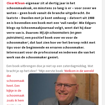
Clear4Clean
-eigenaar zit al dertig jaar in het
schoonmaakvak, en minstens zo lang is er – voor zover we
weten – geen boek vanuit de branche uitgebracht. De
laatste –
Dweilen met je kont omhoog
– dateert uit 1988
en is bovendien een boek met een ‘vuil randje’. Wie Edgars
blogs op Schoonmaakjournaal volgt, weet dat hij daar
verre van is.
Daarom:
Wij zijn schoonmakers (en geen
puinruimers)
, een positief boek over en voor de
schoonmaker’, dat laat zien hoe ver het beroep reikt met
tips voor de beginnende en ervaren schoonmaker.
Interessant voor de professional en iedereen die van het
werk van de schoonmaker geniet.
Een boek uitbrengen doe je niet op een zaterdagmiddag. Wat
bracht je op het idee? “Mijn
eerste boek ‘
Welkom in de wereld
die
schoonmaak
heet. Een
kijkje in de
schoonmaak
zoals ik hem