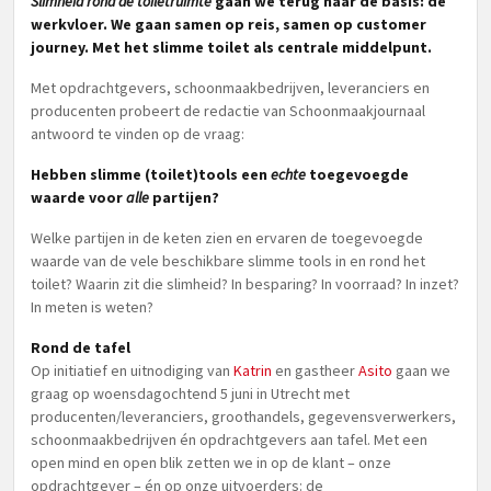
Slimheid rond de toiletruimte
gaan we terug naar de basis: de
werkvloer. We gaan samen op reis, samen op customer
journey. Met het slimme toilet als centrale middelpunt.
Met opdrachtgevers, schoonmaakbedrijven, leveranciers en
producenten probeert de redactie van Schoonmaakjournaal
antwoord te vinden op de vraag:
Hebben slimme (toilet)tools een
echte
toegevoegde
waarde voor
alle
partijen?
Welke partijen in de keten zien en ervaren de toegevoegde
waarde van de vele beschikbare slimme tools in en rond het
toilet? Waarin zit die slimheid? In besparing? In voorraad? In inzet?
In meten is weten?
Rond de tafel
Op initiatief en uitnodiging van
Katrin
en gastheer
Asito
gaan we
graag op woensdagochtend 5 juni in Utrecht met
producenten/leveranciers, groothandels, gegevensverwerkers,
schoonmaakbedrijven én opdrachtgevers aan tafel. Met een
open mind en open blik zetten we in op de klant – onze
opdrachtgever – én op onze uitvoerders: de