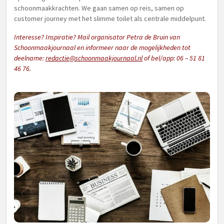
schoonmaakkrachten. We gaan samen op reis, samen op
customer journey met het slimme toilet als centrale middelpunt.
Interesse? Inspiratie? Mail organisator Petra de Bruin van
Schoonmaakjournaal en informeer naar de mogelijkheden tot
deelname:
redactie@schoonmaakjournaal.nl
of bel/app: 06 – 51 81
46 76.