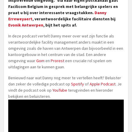
inspirerende omgeving.” Via haar eigen postkanaal gaat
Facilicom Belgium in gesprek met belangrijke spelers en
praat u bij over interessante vraagstukken.
Danny
Erreweyaert
, verantwoordelijke facilitaire diensten bij
Evonik Antwerpen
, bijt het spits af.
In deze podcast vertelt Danny meer over wat zijn functie als
verantwoordelijke facility management anders maakt in een
omgeving zoals de haven van Antwerpen dan bijvoorbeeld in een
kantoorgebouw in het centrum van de stad. Een andere
omgeving waar
Gom
en
Prorest
een cruciale rol spelen om
uitdagingen aan te kunnen gaan.
Benieuwd naar wat Danny nog meer te vertellen heeft? Beluister
dan zeker de volledige podcast op
Spotify
of
Apple Podcast.
Je
vindt de podcast ook op
YouTube
terugvinden en hieronder
bekijken en beluisteren.