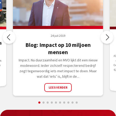
24 juli 2019
s
Blog: Impact op 10 miljoen
mensen
A
o
Oct
Impact. Na duurzaamheid en MVO lijkt dit een nieuw
e.
n
modewoord. Ieder zichzelf respecterend bedrijf
zegt tegenwoordig iets met impact te doen. Maar
wat dat ‘iets’ is, blijft in de...
LEES VERDER