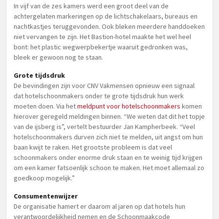
In vijf van de zes kamers werd een groot deel van de
achtergelaten markeringen op de lichtschakelaars, bureaus en
nachtkastjes teruggevonden. Ook bleken meerdere handdoeken
niet vervangen te zijn. Het Bastion-hotel maakte het wel heel
bont: het plastic wegwerpbekertje waaruit gedronken was,
bleek er gewoon nog te staan.
Grote tijdsdruk
De bevindingen zijn voor CNV Vakmensen opnieuw een signaal
dat hotelschoonmakers onder te grote tijdsdruk hun werk
moeten doen. Via het
meldpunt voor hotelschoonmakers
komen
hierover geregeld meldingen binnen. “We weten dat dit het topje
van de ijsberg is”, vertelt bestuurder Jan Kampherbeek. “Veel
hotelschoonmakers durven zich niet te melden, uit angst om hun
baan kwijt te raken. Het grootste probleem is dat veel
schoonmakers onder enorme druk staan en te weinig tijd krijgen
om een kamer fatsoenlijk schoon te maken. Het moet allemaal zo
goedkoop mogelijk.”
Consumentenwijzer
De organisatie hamert er daarom al jaren op dat hotels hun
verantwoordelijkheid nemen en de Schoonmaakcode