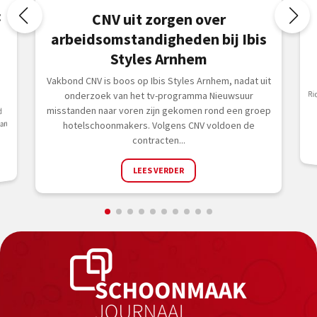
t
CNV uit zorgen over
arbeidsomstandigheden bij Ibis
Styles Arnhem
Vakbond CNV is boos op Ibis Styles Arnhem, nadat uit
onderzoek van het tv-programma Nieuwsuur
misstanden naar voren zijn gekomen rond een groep
d
aan
hotelschoonmakers. Volgens CNV voldoen de
contracten...
LEES VERDER