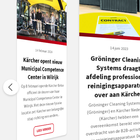
14 juni 2023
14 februari 2024
Gröninger Cleani
Systems draa
afdeling profession
Kärcher opent nieuw
Municipal Competence
Center in Wilrijk
reinigingsapparat
Op 8 februari opende Kärcher Belux
officieel de deuren van haar
over aan Kärche
Municipal Competence Center in
Gröninger Cleaning Systems 
Wilrijk. Met deze nieuwe fysieke
locatie zet Kärcher een belangrijke
(Gröninger) en Kärcher Nede
stap richting een verdere...
(Kärcher) hebben een
overeenkomst bereikt voor
overdracht van de B2B-activit
LEES VERDER
in reinigingsapparatuur. D