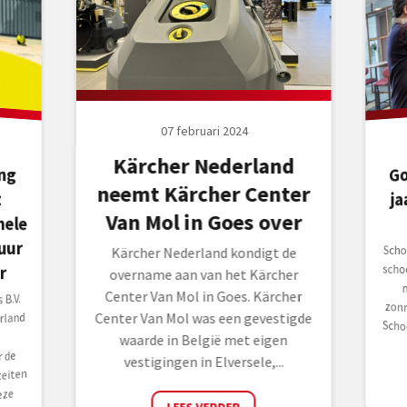
07 februari 2024
Kärcher Nederland
Go
ng
gt
ele
neemt Kärcher Center
ja
Van Mol in Goes over
uur
Scho
scho
maa
zonn
Scho
Kärcher Nederland kondigt de
r
overname aan van het Kärcher
Center Van Mol in Goes. Kärcher
B.V.
rland
Center Van Mol was een gevestigde
waarde in België met eigen
 de
vestigingen in Elversele,...
eiten
eze