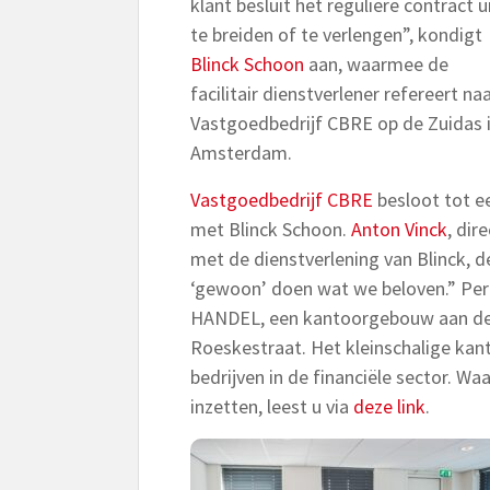
klant besluit het reguliere contract u
te breiden of te verlengen”, kondigt
Blinck Schoon
aan, waarmee de
facilitair dienstverlener refereert na
Vastgoedbedrijf CBRE op de Zuidas 
Amsterdam.
Vastgoedbedrijf CBRE
besloot tot e
met Blinck Schoon.
Anton Vinck
, dir
met de dienstverlening van Blinck, d
‘gewoon’ doen wat we beloven.” Per 
HANDEL, een kantoorgebouw aan de Z
Roeskestraat. Het kleinschalige kan
bedrijven in de financiële sector. Wa
inzetten, leest u via
deze link
.