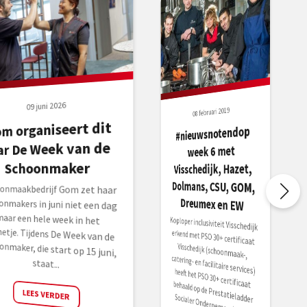
09 juni 2026
08 februari 2019
m organiseert dit
#nieuwsnotendop
ar De Week van de
week 6 met
Schoonmaker
Visschedijk, Hazet,
Dolmans, CSU, GOM,
onmaakbedrijf Gom zet haar
onmakers in juni niet een dag
r een hele week in het
etje. Tijdens De Week van de
onmaker, die start op 15 juni,
Dreumex en EW
Koploper inclusiviteit Visschedijk
erkend met PSO 30+ certificaat
Visschedijk (schoonmaak-,
catering- en facilitaire services) heeft het PSO 30+ certificaat behaald op de Prestatieladder
Socialer Ondernemen (PSO),
staat...
LEES VERDER