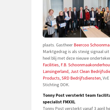
plaats. Gastheer
Beercoo Schoonma
Marktgedrag is als stevig signaal ui
heel blij met deze nieuwe onderteke
Facilities
,
F.B. Schoonmaakonderho
Lansingerland
,
Just Clean Bedrijfsdi
Products
,
SRD Bedrijfsdiensten
, Vv
Stichting DOK.
Tonny Post versterkt team facilit
specialist FMXXL
Tonny Post versterkt vanaf 3 april h