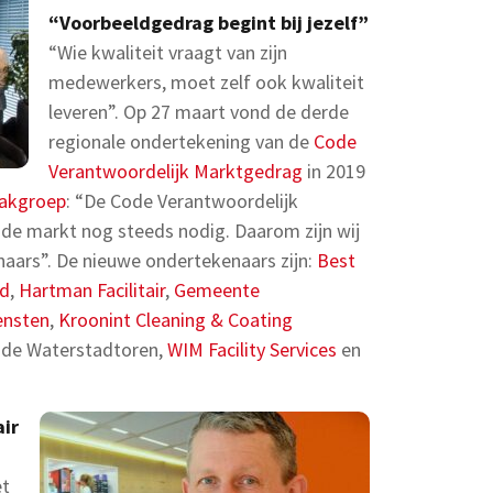
“Voorbeeldgedrag begint bij jezelf”
“Wie kwaliteit vraagt van zijn
medewerkers, moet zelf ook kwaliteit
leveren”. Op 27 maart vond de derde
regionale ondertekening van de
Code
Verantwoordelijk Marktgedrag
in 2019
akgroep
: “De Code Verantwoordelijk
t de markt nog steeds nodig. Daarom zijn wij
naars”. De nieuwe ondertekenaars zijn:
Best
ud
,
Hartman Facilitair
,
Gemeente
ensten
,
Kroonint Cleaning & Coating
E de Waterstadtoren,
WIM Facility Services
en
air
et