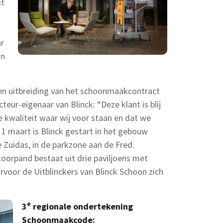
it
ar
in
en uitbreiding van het schoonmaakcontract
ecteur-eigenaar van Blinck: “Deze klant is blij
e kwaliteit waar wij voor staan en dat we
1 maart is Blinck gestart in het gebouw
uidas, in de parkzone aan de Fred.
toorpand bestaat uit drie paviljoens met
arvoor de Uitblinckers van Blinck Schoon zich
e
3
regionale ondertekening
Schoonmaakcode: