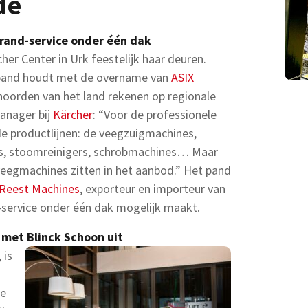
de
rand-service onder één dak
er Center in Urk feestelijk haar deuren.
rband houdt met de overname van
ASIX
 noorden van het land rekenen op regionale
anager bij
Kärcher
: “Voor de professionele
de productlijnen: de veegzuigmachines,
rs, stoomreinigers, schrobmachines… Maar
eegmachines zitten in het aanbod.” Het pand
 Reest Machines
, exporteur en importeur van
-service onder één dak mogelijk maakt.
met Blinck Schoon uit
 is
de