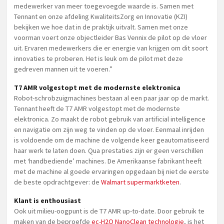
medewerker van meer toegevoegde waarde is. Samen met
Tennant en onze afdeling KwaliteitsZorg en Innovatie (KZI)
bekijken we hoe dat in de praktijk uitvalt. Samen met onze
voorman voert onze objectleider Bas Vennix de pilot op de vloer
uit. Ervaren medewerkers die er energie van krijgen om dit soort
innovaties te proberen. Het is leuk om de pilot met deze
gedreven mannen uit te voeren.”
T7 AMR volgestopt met de modernste elektronica
Robot-schrobzuigmachines bestaan al een paar jaar op de markt.
Tennant heeft de T7 AMR volgestopt met de modernste
elektronica. Zo maakt de robot gebruik van artificial intelligence
en navigatie om zijn weg te vinden op de vloer. Eenmaal inrijden
is voldoende om de machine de volgende keer geautomatiseerd
haar werk te laten doen. Qua prestaties zijn er geen verschillen
met ‘handbediende’ machines. De Amerikaanse fabrikant heeft
met de machine al goede ervaringen opgedaan bij niet de eerste
de beste opdrachtgever: de
Walmart supermarktketen
.
Klant is enthousiast
Ook uit milieu-oogpunt is de T7 AMR up-to-date. Door gebruik te
maken van de beproefde
ec-H2O NanoClean technologie
, is het