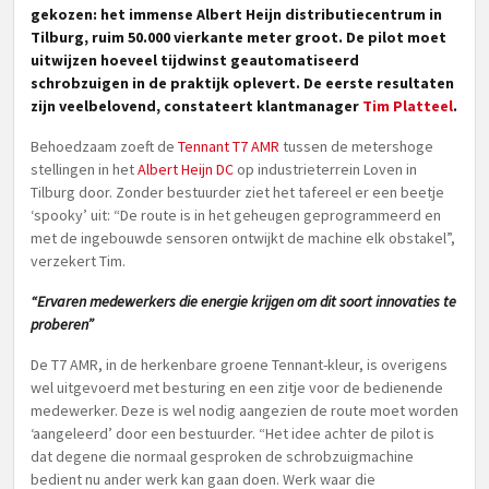
gekozen: het immense Albert Heijn distributiecentrum in
Tilburg, ruim 50.000 vierkante meter groot. De pilot moet
uitwijzen hoeveel tijdwinst geautomatiseerd
schrobzuigen in de praktijk oplevert. De eerste resultaten
zijn veelbelovend, constateert klantmanager
Tim Platteel
.
Behoedzaam zoeft de
Tennant T7 AMR
tussen de metershoge
stellingen in het
Albert Heijn DC
op industrieterrein Loven in
Tilburg door. Zonder bestuurder ziet het tafereel er een beetje
‘spooky’ uit: “De route is in het geheugen geprogrammeerd en
met de ingebouwde sensoren ontwijkt de machine elk obstakel”,
verzekert Tim.
“Ervaren medewerkers die energie krijgen om dit soort innovaties te
proberen”
De T7 AMR, in de herkenbare groene Tennant-kleur, is overigens
wel uitgevoerd met besturing en een zitje voor de bedienende
medewerker. Deze is wel nodig aangezien de route moet worden
‘aangeleerd’ door een bestuurder. “Het idee achter de pilot is
dat degene die normaal gesproken de schrobzuigmachine
bedient nu ander werk kan gaan doen. Werk waar die