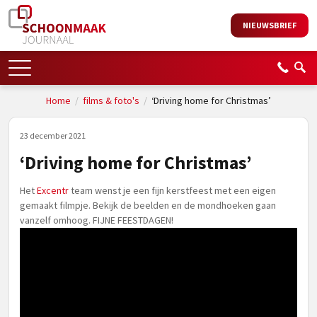
NIEUWSBRIEF
Home
/
films & foto's
/
‘Driving home for Christmas’
23 december 2021
‘Driving home for Christmas’
Het
Excentr
team wenst je een fijn kerstfeest met een eigen
gemaakt filmpje. Bekijk de beelden en de mondhoeken gaan
vanzelf omhoog. FIJNE FEESTDAGEN!