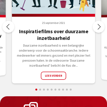
25 september 2021
Inspiratiefilms over duurzame
y
inzetbaarheid
Duurzame inzetbaarheid is een belangrijke
 de
K
v
onderwerp voor de schoonmaakbranche. Iedere
n
medewerker wil immers gezond en met plezier het
pensioen halen. In de videoserie ‘Duurzame
.
inzetbaarheid’ belicht de Ras de...
LEES VERDER