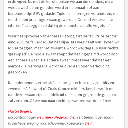
in de vijver. Nu met de kerst denken we aan die eendjes, maar
weet u wat? Jaren geleden werd er helemaal niet aan
buitenbeentje SIEV gedacht. Tijden en meningen veranderen, de
eend is een prachtige zwaan geworden. Om met Andersen te
citeren: “nu zeggen ze dat hij de mooiste van alle vogels is”.
Waar het sprookje van Andersen stopt, flirt de facilitaire sector
eind 2019 zelfs verder. Dat het bijna iets weg heeft van Tinder, wil
ik niet zeggen, maar het zwaantje wordt wel degelijk naar rechts
‘geswiped’. De mooie zwaan roept dat het ingepalmd wordt door
een andere zwaan. De andere zwaan roept weer dat het een
aanzoek is, vervolgens wordt er over een open verhouding
gesproken.
De ondernemer zei het al: “nu moet je recht in de vijver blijven
zwemmen”. En weet u? Zoals ik onze mkb’ers ken, besef ik me
dat deze zwaan zijn inmiddels uit de kluiten gegroeide gezin niet
zal verlaten. Of we nou naar rechts geswiped worden of niet.
Martin Bogers
,
accountmanager
Keurmerk Nederland
en relatiemanager mkb-
branchevereniging voor schoonmaakbedrijven
SieV
!