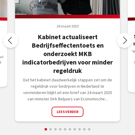
26 maart 2025
Kabinet actualiseert
Bedrijfseffectentoets en
“W
w
Si
u
onderzoekt MKB
st
indicatorbedrijven voor minder
l
regeldruk
Dat het kabinet daadwerkelijk stappen zet om de
regeldruk voor bedrijven in Nederland te
verminderen blijkt uit een brief van 24 maart 2025
van minister Dirk Beljaars van Economische...
LEES VERDER