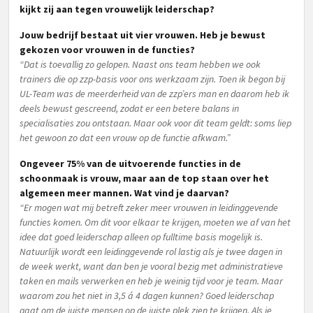
kijkt zij aan tegen vrouwelijk leiderschap?
Jouw bedrijf bestaat uit vier vrouwen. Heb je bewust
gekozen voor vrouwen in de functies?
“Dat is toevallig zo gelopen. Naast ons team hebben we ook
trainers die op zzp-basis voor ons werkzaam zijn. Toen ik begon bij
UL-Team was de meerderheid van de zzp’ers man en daarom heb ik
deels bewust gescreend, zodat er een betere balans in
specialisaties zou ontstaan. Maar ook voor dit team geldt: soms liep
het gewoon zo dat een vrouw op de functie afkwam.”
Ongeveer 75% van de uitvoerende functies in de
schoonmaak is vrouw, maar aan de top staan over het
algemeen meer mannen. Wat vind je daarvan?
“Er mogen wat mij betreft zeker meer vrouwen in leidinggevende
functies komen. Om dit voor elkaar te krijgen, moeten we af van het
idee dat goed leiderschap alleen op fulltime basis mogelijk is.
Natuurlijk wordt een leidinggevende rol lastig als je twee dagen in
de week werkt, want dan ben je vooral bezig met administratieve
taken en mails verwerken en heb je weinig tijd voor je team. Maar
waarom zou het niet in 3,5 á 4 dagen kunnen? Goed leiderschap
gaat om de juiste mensen op de juiste plek zien te krijgen. Als je