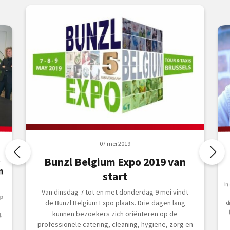
07 mei 2019
t
Bunzl Belgium Expo 2019 van
n
start
I
a
Van dinsdag 7 tot en met donderdag 9 mei vindt
up
de Bunzl Belgium Expo plaats. Drie dagen lang
kunnen bezoekers zich oriënteren op de
.
professionele catering, cleaning, hygiëne, zorg en