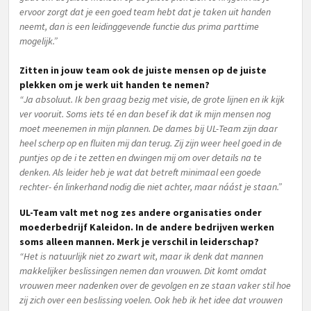
ervoor zorgt dat je een goed team hebt dat je taken uit handen
neemt, dan is een leidinggevende functie dus prima parttime
mogelijk.”
Zitten in jouw team ook de juiste mensen op de juiste
plekken om je werk uit handen te nemen?
“Ja absoluut. Ik ben graag bezig met visie, de grote lijnen en ik kijk
ver vooruit. Soms iets té en dan besef ik dat ik mijn mensen nog
moet meenemen in mijn plannen. De dames bij UL-Team zijn daar
heel scherp op en fluiten mij dan terug. Zij zijn weer heel goed in de
puntjes op de i te zetten en dwingen mij om over details na te
denken. Als leider heb je wat dat betreft minimaal een goede
rechter- én linkerhand nodig die niet achter, maar náást je staan.”
UL-Team valt met nog zes andere organisaties onder
moederbedrijf Kaleidon. In de andere bedrijven werken
soms alleen mannen. Merk je verschil in leiderschap?
“Het is natuurlijk niet zo zwart wit, maar ik denk dat mannen
makkelijker beslissingen nemen dan vrouwen. Dit komt omdat
vrouwen meer nadenken over de gevolgen en ze staan vaker stil hoe
zij zich over een beslissing voelen. Ook heb ik het idee dat vrouwen