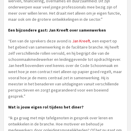
werven, financiering, overnames en duurzaamheid. Dit zijn
onderwerpen waar veel jonge professionals mee bezig zijn of
meer over willen leren. Het draait niet alleen om je eigen functie,
maar ook om de grotere ontwikkelingen in de sector.”
Een bijzondere gast: Jan Kreeft over samenwerken
“Een van de sprekers deze avond is
Jan Kreeft
, een expert op
het gebied van samenwerking in de facilitaire branche. Hij heeft
zelf verschillende rollen vervuld, en hij begrijpt die van de
schoonmaakmedewerker en leidinggevende tot opdrachtgever.
Jan heeft bovendien veel kennis over de Code Schoonmaak en
weet hoe je een contract niet alleen op papier goed regelt, maar
vooral hoe je de mens centraal zet in samenwerking. Hij is
meester in het benaderen van uitdagingen vanuit verschillende
perspectieven en zorgt gegarandeerd voor een boeiend
gesprek.”
Wat is jouw eigen rol tijdens het diner?
“Ik ga graag met mijn tafelgenoten in gesprek over leren en
ontwikkelen in de branche. Hoe motiveer en behoud je
medewerkers door opleidingsmogelijkheden? Of het nu gaat om