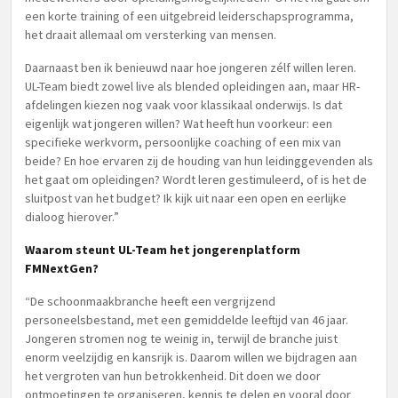
een korte training of een uitgebreid leiderschapsprogramma,
het draait allemaal om versterking van mensen.
Daarnaast ben ik benieuwd naar hoe jongeren zélf willen leren.
UL-Team biedt zowel live als blended opleidingen aan, maar HR-
afdelingen kiezen nog vaak voor klassikaal onderwijs. Is dat
eigenlijk wat jongeren willen? Wat heeft hun voorkeur: een
specifieke werkvorm, persoonlijke coaching of een mix van
beide? En hoe ervaren zij de houding van hun leidinggevenden als
het gaat om opleidingen? Wordt leren gestimuleerd, of is het de
sluitpost van het budget? Ik kijk uit naar een open en eerlijke
dialoog hierover.”
Waarom steunt UL-Team het jongerenplatform
FMNextGen?
“De schoonmaakbranche heeft een vergrijzend
personeelsbestand, met een gemiddelde leeftijd van 46 jaar.
Jongeren stromen nog te weinig in, terwijl de branche juist
enorm veelzijdig en kansrijk is. Daarom willen we bijdragen aan
het vergroten van hun betrokkenheid. Dit doen we door
ontmoetingen te organiseren, kennis te delen en vooral door