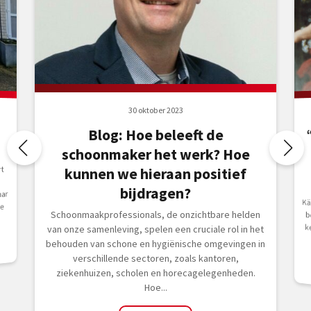
30 oktober 2023
Blog: Hoe beleeft de
schoonmaker het werk? Hoe
t
kunnen we hieraan positief
bijdragen?
ar
Kä
bedr
e
Schoonmaakprofessionals, de onzichtbare helden
van onze samenleving, spelen een cruciale rol in het
behouden van schone en hygiënische omgevingen in
verschillende sectoren, zoals kantoren,
ziekenhuizen, scholen en horecagelegenheden.
Hoe...