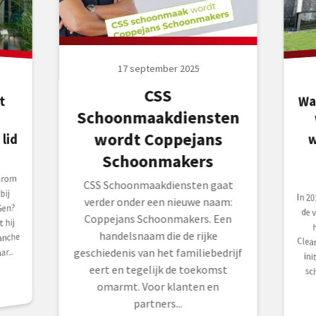
17 september 2025
CSS
Wa
t
a
Schoonmaakdiensten
wordt Coppejans
lid
w
Schoonmakers
arom
CSS Schoonmaakdiensten gaat
bij
In 2
de v
het
Clea
init
verder onder een nieuwe naam:
Gen?
Coppejans Schoonmakers. Een
 hij
handelsnaam die de rijke
anche
r...
geschiedenis van het familiebedrijf
eert en tegelijk de toekomst
sc
omarmt. Voor klanten en
partners...