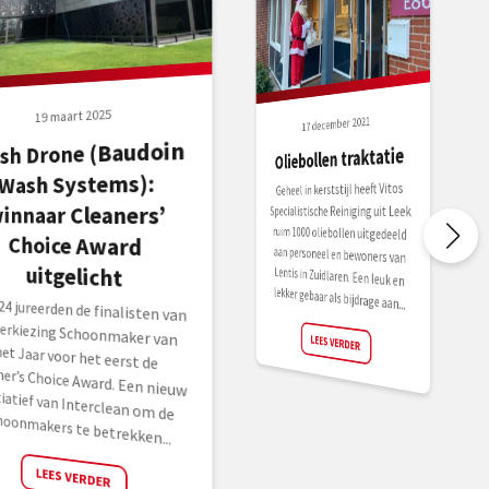
19 maart 2025
17 december 2021
sh Drone (Baudoin
Oliebollen traktatie
Wash Systems):
Geheel in kerststijl heeft Vitos
aan personeel en bewoners van
Lentis in Zuidlaren. Een leuk en
innaar Cleaners’
Specialistische Reiniging uit Leek
ruim 1000 oliebollen uitgedeeld
Choice Award
uitgelicht
lekker gebaar als bijdrage aan...
024 jureerden de finalisten van
erkiezing Schoonmaker van
 Jaar voor het eerst de
ner’s Choice Award. Een nieuw
iatief van Interclean om de
LEES VERDER
hoonmakers te betrekken...
LEES VERDER