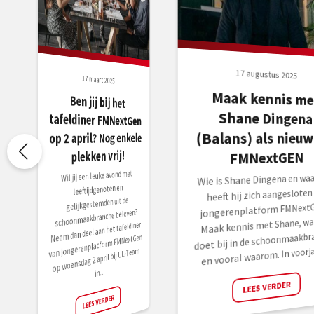
17 augustus 2025
17 maart 2025
Maak kennis me
Shane Dingen
Ben jij bij het
tafeldiner FMNextGen
(Balans) als nieuw 
op 2 april? Nog enkele
plekken vrij!
FMNextGEN
Wil jij een leuke avond met
Wie is Shane Dingena en wa
leeftijdgenoten en
heeft hij zich aangesloten 
gelijkgestemden uit de
jongerenplatform FMNext
schoonmaakbranche beleven?
Maak kennis met Shane, wat
Neem dan deel aan het tafeldiner
doet bij in de schoonmaakbr
van jongerenplatform FMNextGen
en vooral waarom. In voorjaa
op woensdag 2 april bij UL-Team
in...
LEES VERDER
LEES VERDER