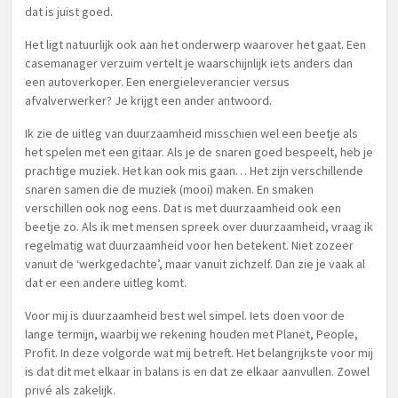
dat is juist goed.
Het ligt natuurlijk ook aan het onderwerp waarover het gaat. Een
casemanager verzuim vertelt je waarschijnlijk iets anders dan
een autoverkoper. Een energieleverancier versus
afvalverwerker? Je krijgt een ander antwoord.
Ik zie de uitleg van duurzaamheid misschien wel een beetje als
het spelen met een gitaar. Als je de snaren goed bespeelt, heb je
prachtige muziek. Het kan ook mis gaan… Het zijn verschillende
snaren samen die de muziek (mooi) maken. En smaken
verschillen ook nog eens. Dat is met duurzaamheid ook een
beetje zo. Als ik met mensen spreek over duurzaamheid, vraag ik
regelmatig wat duurzaamheid voor hen betekent. Niet zozeer
vanuit de ‘werkgedachte’, maar vanuit zichzelf. Dan zie je vaak al
dat er een andere uitleg komt.
Voor mij is duurzaamheid best wel simpel. Iets doen voor de
lange termijn, waarbij we rekening houden met Planet, People,
Profit. In deze volgorde wat mij betreft. Het belangrijkste voor mij
is dat dit met elkaar in balans is en dat ze elkaar aanvullen. Zowel
privé als zakelijk.