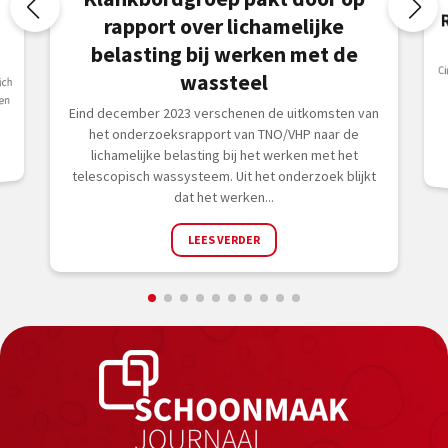
rapport over lichamelijke
s
belasting bij werken met de
C
i
t
wassteel
ich
en
Eind december 2023 verschenen de uitkomsten van
het onderzoeksrapport van TNO/VHP naar de
lichamelijke belasting bij het werken met het
telescopisch wassysteem. Uit het onderzoek blijkt
dat het werken...
LEES VERDER