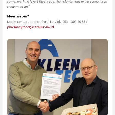
samenwerking levert Kleentec en hun klanten dus extra economisch
rendement op.”
Meer weten?
Neem contact op met Carel Lurvink: 053 – 303 40 53 /
pharmacyfood@carellurvink.nl