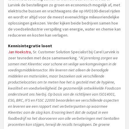
Lurvink de bestellingen zo groen en economisch mogelijk af, met
elektrische bussen en vrachtwagens die op HVO100-diesel rijden
en wordt er altijd voor de meest evenwichtige milieuvriendelijke
oplossingen gekozen. Verder kijken beide bedrijven samen hoe
de voedselindustrie verspilling van energie, water en chemie kan
reduceren en kosten kan verlagen.
Kennisintegratie loont
Jan Hoekstra
, Sr. Customer Solution Specialist bij Carel Lurvink is
zeer tevreden met deze samenwerking. “
Al jarenlang zorgen we
samen met Kleentec voor schone en veilige werkomgevingen in de
voedingsmiddelensector. We leveren niet alleen de benodigde
middelen en materialen, maar bezoeken ook verschillende
productielocaties om te meten hoe het is gesteld met de hygiëne,
kwaliteit en voedselveiligheid. De gezamenlijk ontwikkelde Foodscan
ondersteunt ons hierbij. Op basis van de richtlijnen van ISO14001,
ESG, BRC, IFS en FSSC 22000 beoordelen we verschillende aspecten
en leveren we een rapport met verbeterpunten op waarmee
Kleentec aan de slag kan. Ervaring leert dat de output in een
foodbedrijf na het doorvoeren van alle verbeteringen met tientallen
procenten kan stijgen, terwijl de recalls teruglopen. De groene