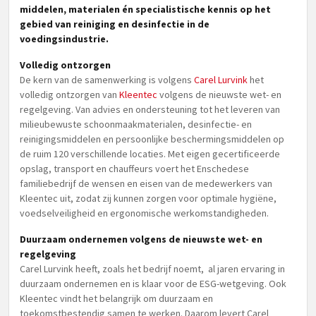
middelen, materialen én specialistische kennis op het
gebied van reiniging en desinfectie in de
voedingsindustrie.
Volledig ontzorgen
De kern van de samenwerking is volgens
Carel Lurvink
het
volledig ontzorgen van
Kleentec
volgens de nieuwste wet- en
regelgeving. Van advies en ondersteuning tot het leveren van
milieubewuste schoonmaakmaterialen, desinfectie- en
reinigingsmiddelen en persoonlijke beschermingsmiddelen op
de ruim 120 verschillende locaties. Met eigen gecertificeerde
opslag, transport en chauffeurs voert het Enschedese
familiebedrijf de wensen en eisen van de medewerkers van
Kleentec uit, zodat zij kunnen zorgen voor optimale hygiëne,
voedselveiligheid en ergonomische werkomstandigheden.
Duurzaam ondernemen volgens de nieuwste wet- en
regelgeving
Carel Lurvink heeft, zoals het bedrijf noemt, al jaren ervaring in
duurzaam ondernemen en is klaar voor de ESG-wetgeving. Ook
Kleentec vindt het belangrijk om duurzaam en
toekomstbestendig samen te werken. Daarom levert Carel