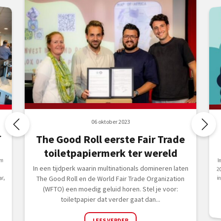
06 oktober 2023
-
The Good Roll eerste Fair Trade
toiletpapiermerk ter wereld
I
2
rm
In een tijdperk waarin multinationals domineren laten
r,
The Good Roll en de World Fair Trade Organization
(WFTO) een moedig geluid horen. Stel je voor:
toiletpapier dat verder gaat dan...
LEES VERDER