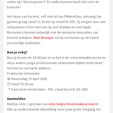
vielen op? Wat inspireert? En welke kansen biedt dat voor de
branche?
Het team van Excentr, zelf ook lid van FMNextGen, ontvangt de
gasten graag vanaf 15.30 uur op stand 01.435. Zij zorgen voor een
ontspannen sfeer met een dj, een drankje en een hapje.
Bezoekers kunnen natuurlijk ook de nieuwste innovaties van
Excentr bekijken.
Niek Besuijen
zal de noviteiten op de stand
persoonlijk toelichten.
Ben je erbij?
Ben jij tussen de 20-40 jaar en actief in de schoonmaakbranche en
wil je andere jonge professionals ontmoeten tijdens Interclean?
Dan ben je van harte welkom.
Praktische informatie
📅 Woensdag 15 april 2026
🕒 Vanaf 15.30 uur
📍 Interclean Amsterdam – RAI, stand Excentr (01.435)
Aanmelden
Meld je vóór 1 april aan via
redactie@schoonmaakjournaal.nl
.
Klik op onderstaande afbeelding voor jouw gratis toegang tot