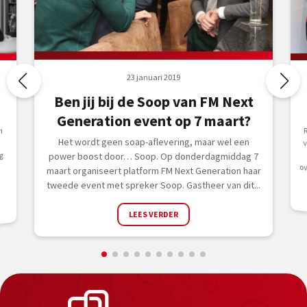
23 januari 2019
Ben jij bij de Soop van FM Next
Generation event op 7 maart?
n
Het wordt geen soap-aflevering, maar wel een
g
power boost door… Soop. Op donderdagmiddag 7
kwa
maart organiseert platform FM Next Generation haar
tweede event met spreker Soop. Gastheer van dit...
LEES VERDER