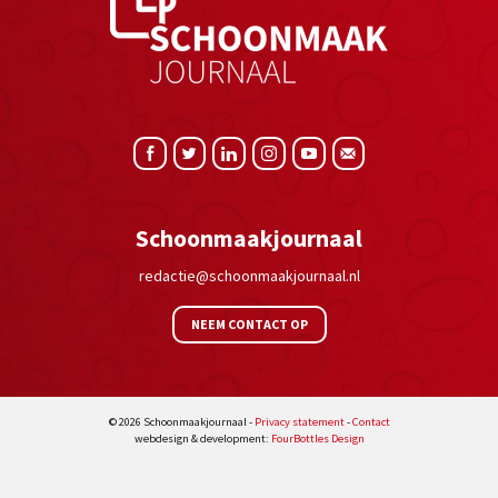
Schoonmaakjournaal
redactie@schoonmaakjournaal.nl
NEEM CONTACT OP
© 2026 Schoonmaakjournaal -
Privacy statement
-
Contact
webdesign & development:
FourBottles Design