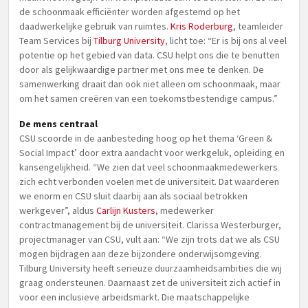
de schoonmaak efficiënter worden afgestemd op het
daadwerkelijke gebruik van ruimtes.
Kris Roderburg
, teamleider
Team Services bij
Tilburg University
, licht toe: “Er is bij ons al veel
potentie op het gebied van data. CSU helpt ons die te benutten
door als gelijkwaardige partner met ons mee te denken. De
samenwerking draait dan ook niet alleen om schoonmaak, maar
om het samen creëren van een toekomstbestendige campus.”
De mens centraal
CSU scoorde in de aanbesteding hoog op het thema ‘Green &
Social Impact’ door extra aandacht voor werkgeluk, opleiding en
kansengelijkheid. “We zien dat veel schoonmaakmedewerkers
zich echt verbonden voelen met de universiteit. Dat waarderen
we enorm en CSU sluit daarbij aan als sociaal betrokken
werkgever”, aldus
Carlijn Kusters
, medewerker
contractmanagement bij de universiteit. Clarissa Westerburger,
projectmanager van CSU, vult aan: “We zijn trots dat we als CSU
mogen bijdragen aan deze bijzondere onderwijsomgeving.
Tilburg University heeft serieuze duurzaamheidsambities die wij
graag ondersteunen. Daarnaast zet de universiteit zich actief in
voor een inclusieve arbeidsmarkt. Die maatschappelijke