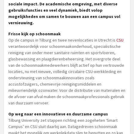
sociale impact. De academische omgeving, met diverse
gebruiksfuncties en veel dynamiek, biedt volop
mogelijkheden om samen te bouwen aan een campus vol
vernieuwing.
Frisse kijk op schoonmaak
Op de campus in Tilburg en twee nevenlocaties in Utrecht is
CSU
verantwoordelijk voor schoonmaakonderhoud, specialistische
reiniging van onder meer sanitaire ruimten en sportvloeren,
glasbewassing en plaagdierenbeheersing. Het overgrote deel
van de schoonmaakmedewerkers blijft actief op hun vertrouwde
locaties, nu met nieuwe, volledig circulaire CSU-werkkleding en
ondersteuning van schoonmaakinnovaties zoals
accustofzuigers, chemievrije reinigingsmiddelen en
milieuvriendelijk ozonwater. Voor de distributie van materialen en
de afvoer van afval maken de schoonmaakprofessionals gebruik
van duurzaam vervoer.
Op weg naar een innovatieve en duurzame campus
Tilburg University zet stappen richting een zogeheten ‘Smart
Campus’ en CSU sluit daarbij aan. Datagedreven schoonmaak
maakt het mogelijk om werkplekdata slim te benutten en zo kan