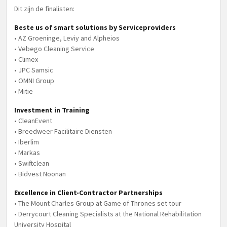
Dit zijn de finalisten:
Beste us of smart solutions by Serviceproviders
• AZ Groeninge, Leviy and Alpheios
• Vebego Cleaning Service
• Climex
• JPC Samsic
• OMNI Group
• Mitie
Investment in Training
• CleanEvent
• Breedweer Facilitaire Diensten
• Iberlim
• Markas
• Swiftclean
• Bidvest Noonan
Excellence in Client-Contractor Partnerships
• The Mount Charles Group at Game of Thrones set tour
• Derrycourt Cleaning Specialists at the National Rehabilitation
University Hospital