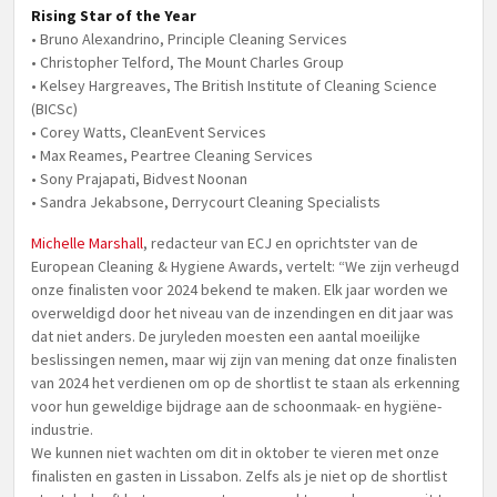
Rising Star of the Year
• Bruno Alexandrino, Principle Cleaning Services
• Christopher Telford, The Mount Charles Group
• Kelsey Hargreaves, The British Institute of Cleaning Science
(BICSc)
• Corey Watts, CleanEvent Services
• Max Reames, Peartree Cleaning Services
• Sony Prajapati, Bidvest Noonan
• Sandra Jekabsone, Derrycourt Cleaning Specialists
Michelle Marshall
, redacteur van ECJ en oprichtster van de
European Cleaning & Hygiene Awards, vertelt: “We zijn verheugd
onze finalisten voor 2024 bekend te maken. Elk jaar worden we
overweldigd door het niveau van de inzendingen en dit jaar was
dat niet anders. De juryleden moesten een aantal moeilijke
beslissingen nemen, maar wij zijn van mening dat onze finalisten
van 2024 het verdienen om op de shortlist te staan als erkenning
voor hun geweldige bijdrage aan de schoonmaak- en hygiëne-
industrie.
We kunnen niet wachten om dit in oktober te vieren met onze
finalisten en gasten in Lissabon. Zelfs als je niet op de shortlist