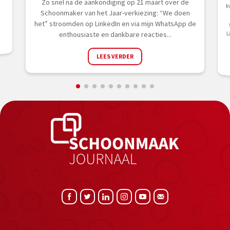
Zo snel na de aankondiging op 21 maart over de
I
sp
L
Schoonmaker van het Jaar-verkiezing: “We doen
het” stroomden op LinkedIn en via mijn WhatsApp de
enthousiaste en dankbare reacties...
LEES VERDER