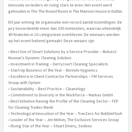
innovatie en leiders en rising stars te eren. Het event werd
gehouden in The The Round Room in The Mansion House in Dublin.
Dit jaar ontving de organisatie een record aantal inzendingen. De
jury beoordeelde meer dan 230 nominaties, waarvan uiteindelijk
49 finalisten in 10 categorieen overbleven. De winnaars werden
op het event bekend gemaakt. Deze winaars zijn:
• Best Use of Smart Solutions by a Service Provider – Bidvest
Noonan’s Dynamic Cleaning Solution
• Investment in Training – Derrycourt Cleaning Specialists
• Start-Up Business of the Year – BioVate Hygienics
• Excellence in Client-Contractor Partnerships – FM Services
Group with Optum
• Sustainability – Best Practice – Cleanology
• Commitment to Diversity in the Workforce – Markas GmbH
• Best Initiative Raising the Profile of the Cleaning Sector – FEP
for Cleaning Trades Week
• Technological Innovation of the Year – TranZero for BubbleFlush
• Leader of the Year – Jim Melvin, The Exclusive Services Group
• Rising Star of the Year – Stuart Emery, Sodexo