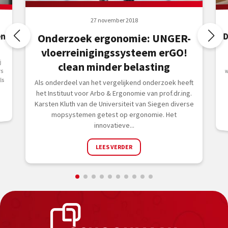
27 november 2018
en
D
Onderzoek ergonomie: UNGER-
vloerreinigingssysteem erGO!
j
clean minder belasting
rs
ls
Als onderdeel van het vergelijkend onderzoek heeft
het Instituut voor Arbo & Ergonomie van prof.dr.ing.
Karsten Kluth van de Universiteit van Siegen diverse
mopsystemen getest op ergonomie. Het
innovatieve...
LEES VERDER