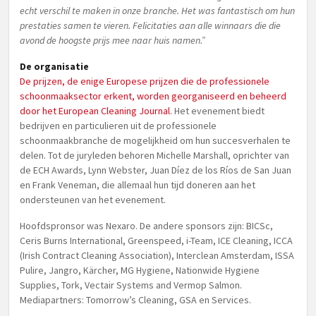
echt verschil te maken in onze branche. Het was fantastisch om hun
prestaties samen te vieren. Felicitaties aan alle winnaars die die
avond de hoogste prijs mee naar huis namen.”
De organisatie
De prijzen, de enige Europese prijzen die de professionele
schoonmaaksector erkent, worden georganiseerd en beheerd
door het European Cleaning Journal
. Het evenement biedt
bedrijven en particulieren uit de professionele
schoonmaakbranche de mogelijkheid om hun succesverhalen te
delen. Tot de juryleden behoren Michelle Marshall, oprichter van
de ECH Awards, Lynn Webster, Juan Díez de los Ríos de San Juan
en Frank Veneman, die allemaal hun tijd doneren aan het
ondersteunen van het evenement.
Hoofdspronsor was Nexaro. De andere sponsors zijn: BICSc,
Ceris Burns International, Greenspeed, i-Team, ICE Cleaning, ICCA
(Irish Contract Cleaning Association), Interclean Amsterdam, ISSA
Pulire, Jangro, Kärcher, MG Hygiene, Nationwide Hygiene
Supplies, Tork, Vectair Systems and Vermop Salmon.
Mediapartners: Tomorrow’s Cleaning, GSA en Services.