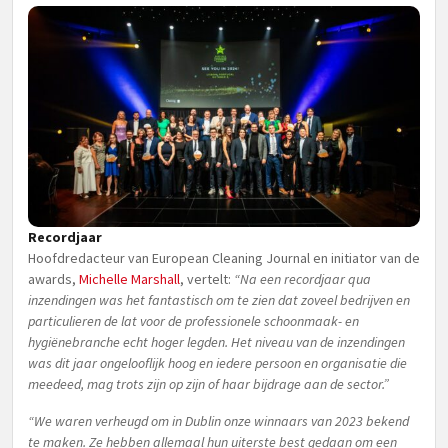
Recordjaar
Hoofdredacteur van European Cleaning Journal en initiator van de
awards,
Michelle Marshall
, vertelt:
“Na een recordjaar qua
inzendingen was het fantastisch om te zien dat zoveel bedrijven en
particulieren de lat voor de professionele schoonmaak- en
hygiënebranche echt hoger legden. Het niveau van de inzendingen
was dit jaar ongelooflijk hoog en iedere persoon en organisatie die
meedeed, mag trots zijn op zijn of haar bijdrage aan de sector.”
“We waren verheugd om in Dublin onze winnaars van 2023 bekend
te maken. Ze hebben allemaal hun uiterste best gedaan om een