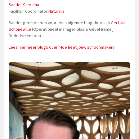
Sander Schrama
Facilitair Coordinator
Naturalis
Sander geeft de pen voor een volgende blog door aan
Gert Jan
Schonewille
(Operationeel manager Glas & Gevel Bemeij
Bedrijfsdiensten).
Lees hier meer blogs over ‘Hoe heet jouw schoonmaker?’