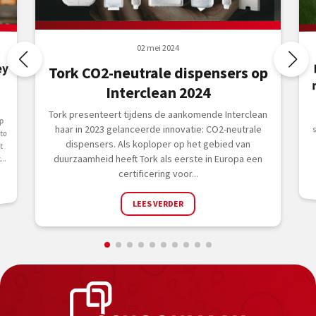
02 mei 2024
ey
Tork CO2-neutrale dispensers op
Interclean 2024
Tork presenteert tijdens de aankomende Interclean
p
haar in 2023 gelanceerde innovatie: CO2-neutrale
to
dispensers. Als koploper op het gebied van
t
duurzaamheid heeft Tork als eerste in Europa een
..
certificering voor...
LEES VERDER