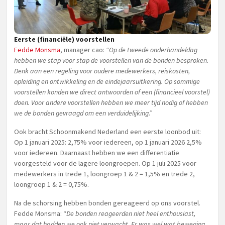
Eerste (financiële) voorstellen
Fedde Monsma
, manager cao:
“Op de tweede onderhandeldag
hebben we stap voor stap de voorstellen van de bonden besproken.
Denk aan een regeling voor oudere medewerkers, reiskosten,
opleiding en ontwikkeling en de eindejaarsuitkering. Op sommige
voorstellen konden we direct antwoorden of een (financieel voorstel)
doen. Voor andere voorstellen hebben we meer tijd nodig of hebben
we de bonden gevraagd om een verduidelijking.”
Ook bracht Schoonmakend Nederland een eerste loonbod uit:
Op 1 januari 2025: 2,75% voor iedereen, op 1 januari 2026 2,5%
voor iedereen. Daarnaast hebben we een differentiatie
voorgesteld voor de lagere loongroepen. Op 1 juli 2025 voor
medewerkers in trede 1, loongroep 1 & 2 = 1,5% en trede 2,
loongroep 1 & 2 = 0,75%.
Na de schorsing hebben bonden gereageerd op ons voorstel.
Fedde Monsma: “
De bonden reageerden niet heel enthousiast,
maar dat hadden we ook niet verwacht. Er was wel wat beweging