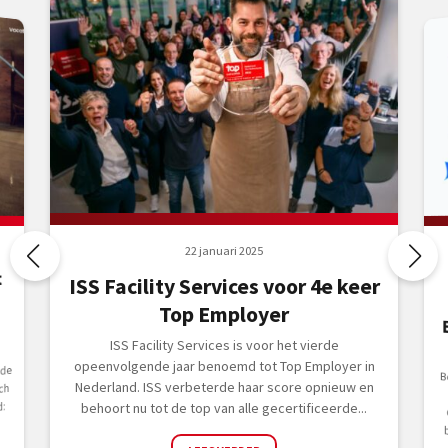
22 januari 2025
t
ISS Facility Services voor 4e keer
Top Employer
ISS Facility Services is voor het vierde
opeenvolgende jaar benoemd tot Top Employer in
 de
Be
C
Nederland. ISS verbeterde haar score opnieuw en
ch
:
behoort nu tot de top van alle gecertificeerde...