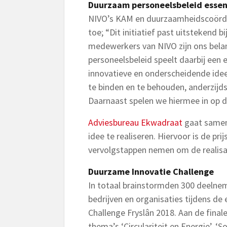
Duurzaam personeelsbeleid essen
NIVO’s KAM en duurzaamheidscoördi
toe; “Dit initiatief past uitstekend
medewerkers van NIVO zijn ons belan
personeelsbeleid speelt daarbij een e
innovatieve en onderscheidende ide
te binden en te behouden, anderzij
Daarnaast spelen we hiermee in op de
Adviesbureau Ekwadraat
gaat samen
idee te realiseren. Hiervoor is de pr
vervolgstappen nemen om de realisa
Duurzame Innovatie Challenge
In totaal brainstormden 300 deelnem
bedrijven en organisaties tijdens de
Challenge Fryslân 2018. Aan de fin
thema’s ‘Circulariteit en Energie’, ‘