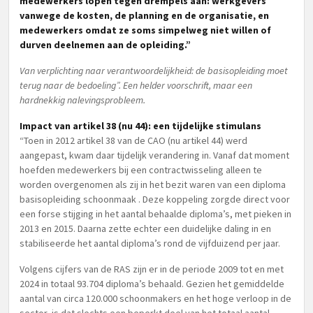
medewerkers lopen tegen drempels aan: werkgevers
vanwege de kosten, de planning en de organisatie, en
medewerkers omdat ze soms simpelweg niet willen of
durven deelnemen aan de opleiding.”
Van verplichting naar verantwoordelijkheid: de basisopleiding moet
terug naar de bedoeling”. Een helder voorschrift, maar een
hardnekkig nalevingsprobleem.
Impact van artikel 38 (nu 44): een tijdelijke stimulans
“Toen in 2012 artikel 38 van de CAO (nu artikel 44) werd
aangepast, kwam daar tijdelijk verandering in. Vanaf dat moment
hoefden medewerkers bij een contractwisseling alleen te
worden overgenomen als zij in het bezit waren van een diploma
basisopleiding schoonmaak . Deze koppeling zorgde direct voor
een forse stijging in het aantal behaalde diploma’s, met pieken in
2013 en 2015. Daarna zette echter een duidelijke daling in en
stabiliseerde het aantal diploma’s rond de vijfduizend per jaar.
Volgens cijfers van de RAS zijn er in de periode 2009 tot en met
2024 in totaal 93.704 diploma’s behaald. Gezien het gemiddelde
aantal van circa 120.000 schoonmakers en het hoge verloop in de