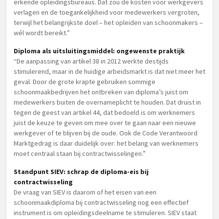
erkende opleidingsbureaus. Dat zou de kosten voor werkgevers
verlagen en de toegankelijkheid voor medewerkers vergroten,
terwijl het belangrijkste doel – het opleiden van schoonmakers –
wél wordt bereikt.”
Diploma als uitsluitingsmiddel: ongewenste praktijk
“De aanpassing van artikel 38 in 2012 werkte destijds
stimulerend, maar in de huidige arbeidsmarkt is dat niet meer het
geval. Door de grote krapte gebruiken sommige
schoonmaakbedrijven het ontbreken van diploma’s juist om
medewerkers buiten de overnameplicht te houden. Dat druist in
tegen de geest van artikel 44, dat bedoeld is om werknemers
juist de keuze te geven om mee over te gaan naar een nieuwe
werkgever of te blijven bij de oude. Ook de Code Verantwoord
Marktgedrag is daar duidelijk over: het belang van werknemers
moet centraal staan bij contractwisselingen.”
Standpunt SIEV: schrap de diploma-eis bij
contractwisseling
De vraag van SIEV is daarom of het eisen van een
schoonmaakdiploma bij contractwisseling nog een effectief
instrument is om opleidingsdeelname te stimuleren. SIEV staat