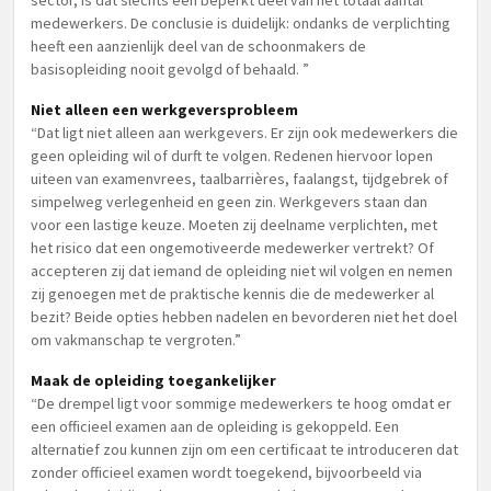
sector, is dat slechts een beperkt deel van het totaal aantal
medewerkers. De conclusie is duidelijk: ondanks de verplichting
heeft een aanzienlijk deel van de schoonmakers de
basisopleiding nooit gevolgd of behaald. ”
Niet alleen een werkgeversprobleem
“Dat ligt niet alleen aan werkgevers. Er zijn ook medewerkers die
geen opleiding wil of durft te volgen. Redenen hiervoor lopen
uiteen van examenvrees, taalbarrières, faalangst, tijdgebrek of
simpelweg verlegenheid en geen zin. Werkgevers staan dan
voor een lastige keuze. Moeten zij deelname verplichten, met
het risico dat een ongemotiveerde medewerker vertrekt? Of
accepteren zij dat iemand de opleiding niet wil volgen en nemen
zij genoegen met de praktische kennis die de medewerker al
bezit? Beide opties hebben nadelen en bevorderen niet het doel
om vakmanschap te vergroten.”
Maak de opleiding toegankelijker
“De drempel ligt voor sommige medewerkers te hoog omdat er
een officieel examen aan de opleiding is gekoppeld. Een
alternatief zou kunnen zijn om een certificaat te introduceren dat
zonder officieel examen wordt toegekend, bijvoorbeeld via