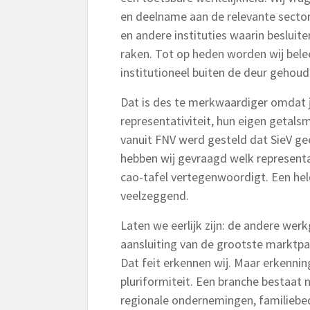
en deelname aan de relevante secto
en andere instituties waarin beslui
raken. Tot op heden worden wij bele
institutioneel buiten de deur gehoud
Dat is des te merkwaardiger omdat 
representativiteit, hun eigen getals
vanuit FNV werd gesteld dat SieV ge
hebben wij gevraagd welk representa
cao-tafel vertegenwoordigt. Een held
veelzeggend.
Laten we eerlijk zijn: de andere we
aansluiting van de grootste marktp
Dat feit erkennen wij. Maar erkenning
pluriformiteit. Een branche bestaat ni
regionale ondernemingen, familiebed