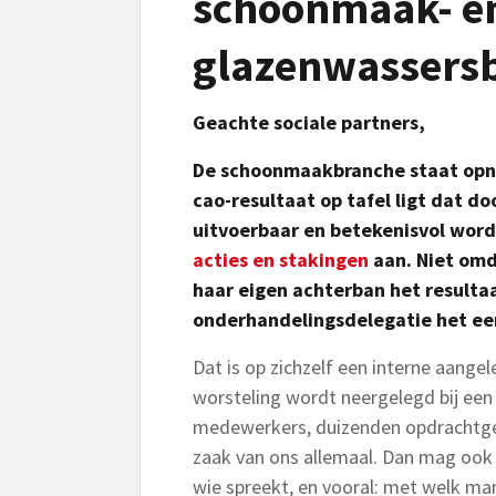
schoonmaak- e
glazenwassers
Geachte sociale partners,
De schoonmaakbranche staat opnie
cao-resultaat op tafel ligt dat d
uitvoerbaar en betekenisvol wor
acties en stakingen
aan. Niet om
haar eigen achterban het resulta
onderhandelingsdelegatie het ee
Dat is op zichzelf een interne aange
worsteling wordt neergelegd bij ee
medewerkers, duizenden opdrachtge
zaak van ons allemaal. Dan mag ook
wie spreekt, en vooral: met welk ma