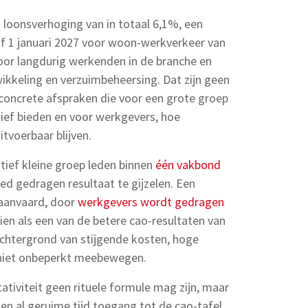
loonsverhoging van in totaal 6,1%, een
f 1 januari 2027 voor woon-werkverkeer van
voor langdurig werkenden in de branche en
kkeling en verzuimbeheersing. Dat zijn geen
 concrete afspraken die voor een grote groep
ief bieden en voor werkgevers, hoe
tvoerbaar blijven.
tief kleine groep leden binnen
één vakbond
ed gedragen resultaat te gijzelen. Een
 aanvaard, door
werkgevers wordt gedragen
ien als een van de betere cao-resultaten van
achtergrond van stijgende kosten, hoge
 niet onbeperkt meebewegen.
tativiteit geen rituele formule mag zijn, maar
gen al geruime tijd toegang tot de cao-tafel