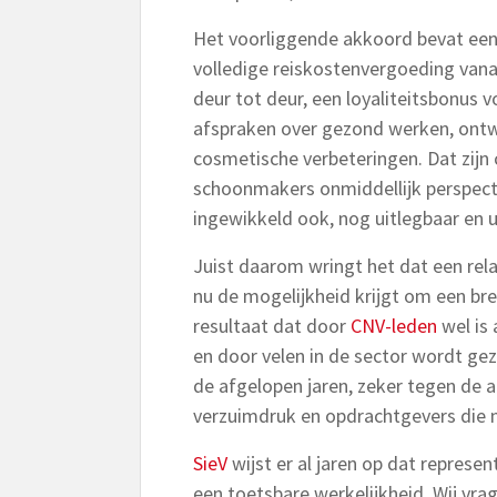
Het voorliggende akkoord bevat een 
volledige reiskostenvergoeding vana
deur tot deur, een loyaliteitsbonus 
afspraken over gezond werken, ontwi
cosmetische verbeteringen. Dat zijn
schoonmakers onmiddellijk perspect
ingewikkeld ook, nog uitlegbaar en ui
Juist daarom wringt het dat een rela
nu de mogelijkheid krijgt om een bre
resultaat dat door
CNV-leden
wel is
en door velen in de sector wordt gez
de afgelopen jaren, zeker tegen de 
verzuimdruk en opdrachtgevers die
SieV
wijst er al jaren op dat represen
een toetsbare werkelijkheid. Wij vra