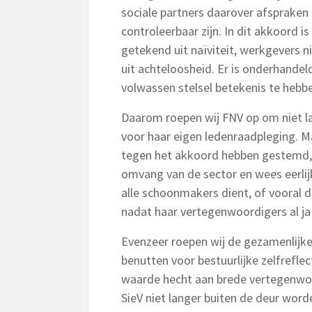
sociale partners daarover afspraken
controleerbaar zijn. In dit akkoord i
getekend uit naïviteit, werkgevers 
uit achteloosheid. Er is onderhande
volwassen stelsel betekenis te hebb
Daarom roepen wij FNV op om niet l
voor haar eigen ledenraadpleging. 
tegen het akkoord hebben gestemd, p
omvang van de sector en wees eerlijk
alle schoonmakers dient, of vooral 
nadat haar vertegenwoordigers al j
Evenzeer roepen wij de gezamenlijk
benutten voor bestuurlijke zelfrefle
waarde hecht aan brede vertegenwoor
SieV niet langer buiten de deur worde