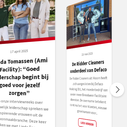
17 april 2025
23 mei 2025
nda Tomassen (Ami
De Ridder Cleaners
Facility): “Goed
onderdeel van Defaco
derschap begint bij
De Ridder Cleaners uit Hoorn heeft
Holding B.V., het moederbedrijf van
onder meer Breedweer Facilitaire
diensten. De overname betekent
continuïteit voor klanten, nieuwe
goed voor jezelf
zich aangesloten bij Defaco
zorgen”
n onze interviewreeks over
ouwelijk leiderschap spreken we
nspirerende vrouwen uit de
choonmaakbranche. Deze keer
praken we met Linda Tomassen
1), aan het roer bij Ami Facility. Al
groeikansen voor...
LEES VERDER