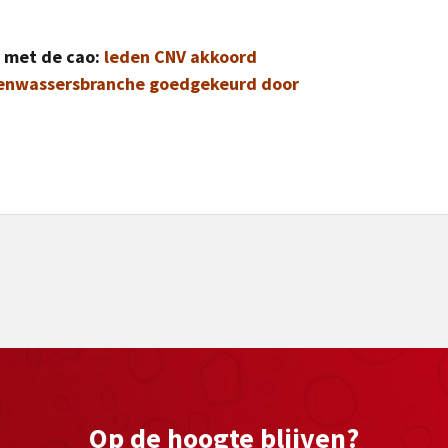
 met de cao:
leden CNV akkoord
enwassersbranche goedgekeurd door
Op de hoogte blijven?