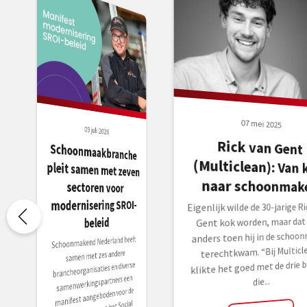
07 mei 2025
09 juli 2026
Rick van Gent
(Multiclean): Van kok
Schoonmaakbranche
pleit samen met zeven
sectoren voor
naar schoonmak
modernisering SROI-
Eigenlijk wilde de 30-jarige Ri
beleid
Gent kok worden, maar dat 
anders toen hij in de schoo
Schoonmakend Nederland heeft
terechtkwam. “Bij Multicl
samen met zes andere
klikte het goed met de drie b
brancheorganisaties en diverse
samenwerkingspartners een
die...
manifest aangeboden voor de