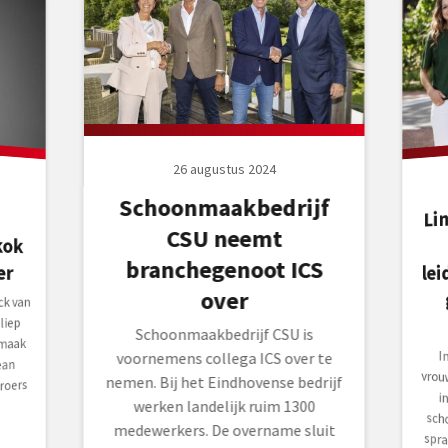
26 augustus 2024
Schoonmaakbedrijf
Li
CSU neemt
branchegenoot ICS
lei
er
over
ck van
liep
Schoonmaakbedrijf CSU is
nmaak
I
vr
i
s
s
(3
voornemens collega ICS over te
ean
nemen. Bij het Eindhovense bedrijf
roers
werken landelijk ruim 1300
medewerkers. De overname sluit