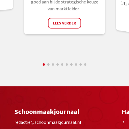
goed aan bij de strategische keuze
van marktleider...
LEES VERDER
Schoonmaakjournaal
Ha
redactie@schoonmaakjournaal.nl