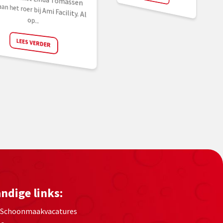
op...
LEES VERDER
ndige links:
Schoonmaakvacatures