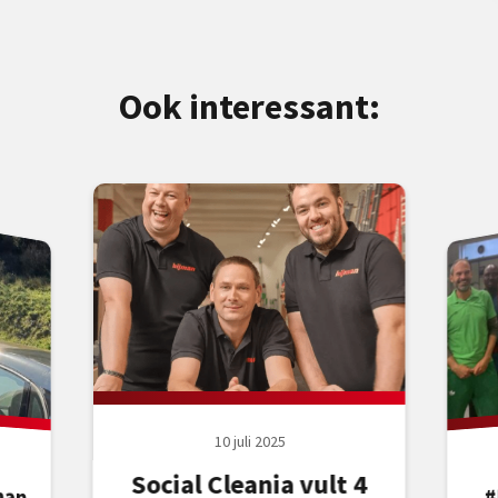
Ook interessant:
10 juli 2025
Social Cleania vult 4
man
ren
ver
#