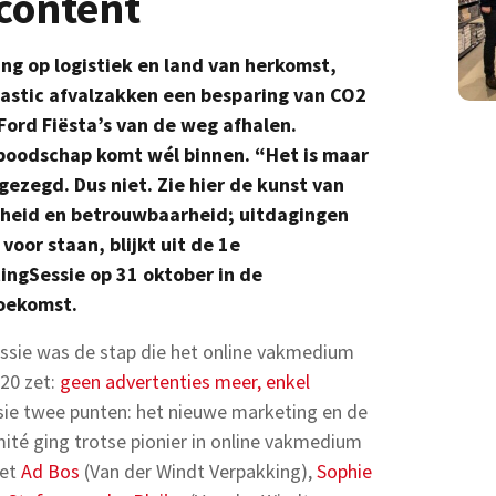
content
ng op logistiek en land van herkomst,
astic afvalzakken een besparing van CO2
 Ford Fiësta’s van de weg afhalen.
boodschap komt wél binnen. “Het is maar
ezegd. Dus niet. Zie hier de kunst van
gheid en betrouwbaarheid; uitdagingen
oor staan, blijkt uit de 1e
ngSessie op 31 oktober in de
oekomst.
ssie was de stap die het online vakmedium
20 zet:
geen advertenties meer, enkel
sie twee punten: het nieuwe marketing en de
ité ging trotse pionier in online vakmedium
met
Ad Bos
(Van der Windt Verpakking),
Sophie