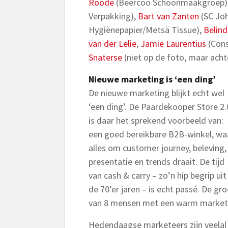
Roode
(Beercoo Schoonmaakgroep)
Verpakking),
Bart van Zanten
(SC Joh
Hygiënepapier/Metsä Tissue),
Belin
van der Lelie
,
Jamie Laurentius
(Cons
Snaterse
(niet op de foto, maar acht
Nieuwe marketing is ‘een ding’
De nieuwe marketing blijkt echt wel
‘een ding’. De Paardekooper Store 2.
is daar het sprekend voorbeeld van:
een goed bereikbare B2B-winkel, wa
alles om customer journey, beleving,
presentatie en trends draait. De tijd
van cash & carry – zo’n hip begrip uit
de 70’er jaren – is echt passé. De gr
van 8 mensen met een warm marketi
Hedendaagse marketeers zijn veelal 