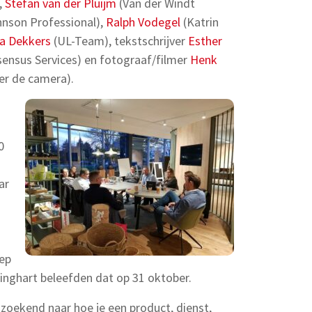
,
Stefan van der Pluijm
(Van der Windt
nson Professional),
Ralph Vodegel
(Katrin
da Dekkers
(UL-Team), tekstschrijver
Esther
ensus Services) en fotograaf/filmer
Henk
er de camera).
0
ar
oep
nghart beleefden dat op 31 oktober.
zoekend naar hoe je een product, dienst,