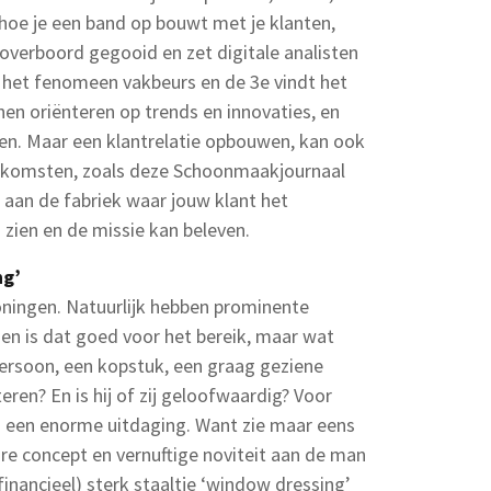
 hoe je een band op bouwt met je klanten,
 overboord gegooid en zet digitale analisten
in het fenomeen vakbeurs en de 3e vindt het
nen oriënteren op trends en innovaties, en
zien. Maar een klantrelatie opbouwen, kan ook
enkomsten, zoals deze Schoonmaakjournaal
aan de fabriek waar jouw klant het
zien en de missie kan beleven.
ng’
koningen. Natuurlijk hebben prominente
en is dat goed voor het bereik, maar wat
rsoon, een kopstuk, een graag geziene
ren? En is hij of zij geloofwaardig? Voor
d een enorme uitdaging. Want zie maar eens
re concept en vernuftige noviteit aan de man
financieel) sterk staaltje ‘window dressing’