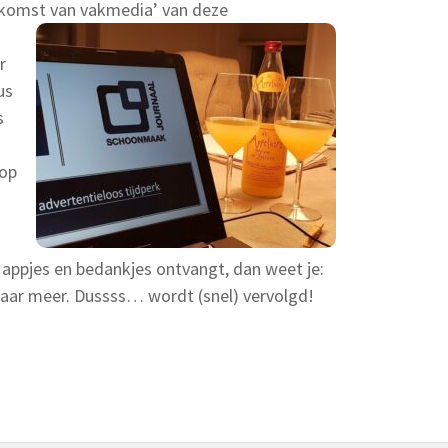
ekomst van vakmedia’
van deze
r
us
s
 op
s appjes en bedankjes ontvangt, dan weet je:
aar meer. Dussss… wordt (snel) vervolgd!