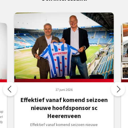
17 juni 2026
Effektief vanaf komend seizoen
nieuwe hoofdsponsor sc
 op
Heerenveen
et
dy
Effektief vanaf komend seizoen nieuwe