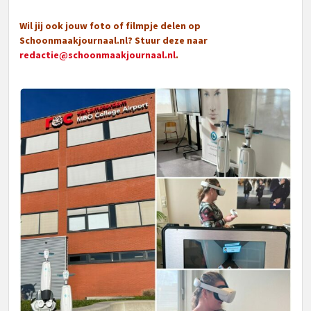
Wil jij ook jouw foto of filmpje delen op
Schoonmaakjournaal.nl? Stuur deze naar
redactie@schoonmaakjournaal.nl
.