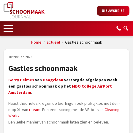
NIEUWSBRIEF
Home
/
actueel
/
Gastles schoonmaak
10 februari 2023
Gastles schoonmaak
Berry Helmes
van
Haagclean
verzorgde afgelopen week
een gastles schoonmaak op het
MBO College AirPort
Amsterdam
.
Naast theorieles kregen de leerlingen ook praktijkles met de i-
mop XL van
i-team
. Een een training met de VR-bril van
Cleaning
Workx
.
Een leuke manier van schoonmaak laten zien en beleven.