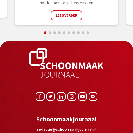
hoofdsponsor sc Heerenveen
LEES VERDER
Schoonmaakjournaal
redactie@schoonmaakjournaal.nl