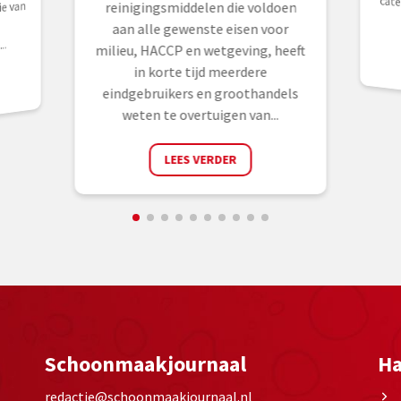
ie van
reinigingsmiddelen die voldoen
aan alle gewenste eisen voor
..
milieu, HACCP en wetgeving, heeft
in korte tijd meerdere
eindgebruikers en groothandels
weten te overtuigen van...
LEES VERDER
Schoonmaakjournaal
Ha
redactie@schoonmaakjournaal.nl