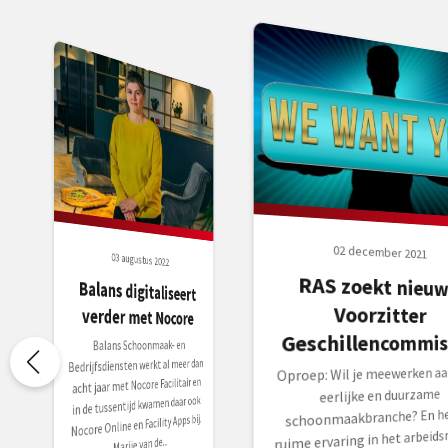
02 december 2021
03 augustus 2022
RAS zoekt nieu
Balans digitaliseert
Voorzitter
verder met Nocore
Geschillencommis
Balans Schoonmaak- en
Bedrijfsdiensten werkt al meer dan
Oproep: Wil je meewerken aa
acht jaar met Nocore Facilitair en
eerlijke en duurzame
in de tussentijd kwamen daar ook
schoonmaakbranche? En he
Nocore Online en Facility Apps bij.
ruime ervaring in het arbeids
Marije van de...