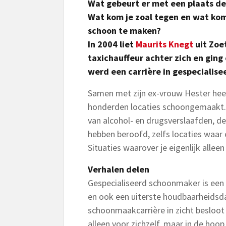
Wat gebeurt er met een plaats del
Wat kom je zoal tegen en wat komt
schoon te maken?
In 2004 liet
Maurits Knegt
uit Zoe
taxichauffeur achter zich en ging
werd een carrière in gespecialis
Samen met zijn ex-vrouw Hester heef
honderden locaties schoongemaakt. 
van alcohol- en drugsverslaafden, d
hebben beroofd, zelfs locaties waar
Situaties waarover je eigenlijk alleen
Verhalen delen
Gespecialiseerd schoonmaker is een 
en ook een uiterste houdbaarheidsda
schoonmaakcarrière in zicht besloot K
alleen voor zichzelf, maar in de hoop