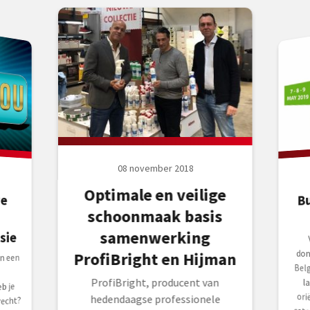
08 november 2018
Optimale en veilige
B
we
schoonmaak basis
samenwerking
sie
don
ProfiBright en Hijman
n een
ProfiBright, producent van
b je
hedendaagse professionele
recht?