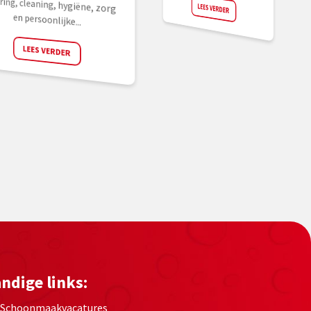
LEES VERDER
en persoonlijke...
LEES VERDER
ndige links:
Schoonmaakvacatures