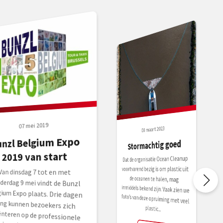
07 mei 2019
03 maart 2023
unzl Belgium Expo
Stormachtig goed
2019 van start
Dat de organisatie Ocean Cleanup
inmiddels bekend zijn. Vaak zien we
foto’s van deze opruiming met veel
voortvarend bezig is om plastic uit
Van dinsdag 7 tot en met
Belgium Expo plaats. Drie dagen
lang kunnen bezoekers zich
oriënteren op de professionele
catering, cleaning, hygiëne, zorg
de oceanen te halen, mag
derdag 9 mei vindt de Bunzl
plastic...