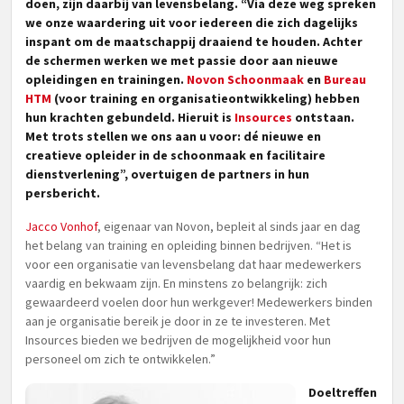
doen, zijn daarbij van levensbelang. “Via deze weg spreken
we onze waardering uit voor iedereen die zich dagelijks
inspant om de maatschappij draaiend te houden. Achter
de schermen werken we met passie door aan nieuwe
opleidingen en trainingen.
Novon Schoonmaak
en
Bureau
HTM
(voor training en organisatieontwikkeling) hebben
hun krachten gebundeld. Hieruit is
Insources
ontstaan.
Met trots stellen we ons aan u voor: dé nieuwe en
creatieve opleider in de schoonmaak en facilitaire
dienstverlening”, overtuigen de partners in hun
persbericht.
Jacco Vonhof
, eigenaar van Novon, bepleit al sinds jaar en dag
het belang van training en opleiding binnen bedrijven. “Het is
voor een organisatie van levensbelang dat haar medewerkers
vaardig en bekwaam zijn. En minstens zo belangrijk: zich
gewaardeerd voelen door hun werkgever! Medewerkers binden
aan je organisatie bereik je door in ze te investeren. Met
Insources bieden we bedrijven de mogelijkheid voor hun
personeel om zich te ontwikkelen.”
Doeltreffen