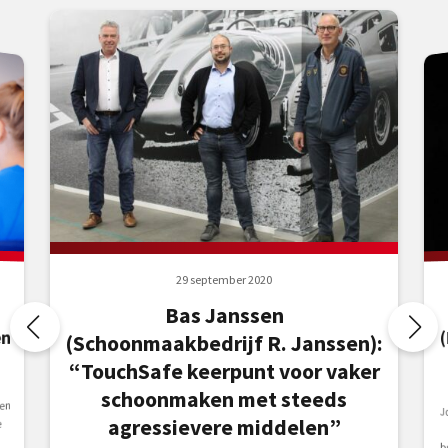
29 september 2020
Bas Janssen
en
(Schoonmaakbedrijf R. Janssen):
“TouchSafe keerpunt voor vaker
schoonmaken met steeds
en
J
J
agressievere middelen”
e