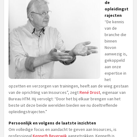
de
opleidingst
rajecten
“De kennis
van de
branche die
binnen
Novon
aanwezig is,
gekoppeld
aan onze
expertise in
het
opzetten en verzorgen van trainingen, heeft aan de wieg gestaan
van de oprichting van Insources”, zegt
René Drost
, eigenaar van
Bureau HTM. Hij vervolgt: “Door het bij elkaar brengen van het
beste uit deze beide werelden bieden we nu doeltreffende
opleidingstrajecten.”
Persoonlijk en volgens de laatste inzichten
Om volledige focus en aandacht te geven aan Insources, is
professional
Kenneth Beverwijk
aangetrokken. Kenneth is