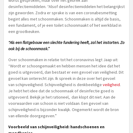
wordt gesproken, maar over het gebrek aan
desinfectiemiddelen. “Alsof desinfectiemiddelen het belangrijkst
zijn geworden. Zodra er sprake is van een coronabesmetting
begint alles met schoonmaken. Schoonmaken is altijd de basis,
een fundament, of je een toilet schoonmaakt of het werkblad in
een grootkeuken.
“Als een flatgebouw een slechte fundering heeft, zal het instorten. Zo
ook bij de schoonmaak.”
Over schoonmaken in relatie tot het coronavirus legt Jaap uit:
“Wordt er schoongemaakt en hebben mensen het idee dat het
goed is uitgevoerd, dan bestaat er een gevoel van veiligheid. Dit
gevoel kan onterecht zijn. Ik spreek in deze over het gevoel
van schijnveiligheid. Schijnveiligheid is denkbeeldige
veiligheid
.
Je hebt het idee dat de schoonmaak of desinfectie goed is
uitgevoerd. Bekijk je het rationeel, dan klopt dit niet. Aan de
voorwaarden van schoon is niet voldaan. Een gevoel van
schijnveiligheid is bijzonder kwalijk. Ongemerkt wordt de bron
van ellende doorgegeven.”
Voorbeeld van schijnveiligheid: handschoenen en