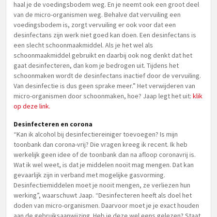
haal je de voedingsbodem weg. En je neemt ook een groot deel
van de micro-organismen weg. Behalve dat vervuiling een
voedingsbodem is, zorgt vervuiling er ook voor dat een
desinfectans zijn werk niet goed kan doen. Een desinfectans is
een slecht schoonmaakmiddel. Als je het wel als
schoonmaakmiddel gebruikt en daarbij ook nog denkt dat het
gaat desinfecteren, dan kom je bedrogen uit. Tijdens het
schoonmaken wordt de desinfectans inactief door de vervuiling.
Van desinfectie is dus geen sprake meer.” Het verwijderen van
micro-organismen door schoonmaken, hoe? Jaap legt het uit:
klik
op deze link.
Desinfecteren en corona
“Kan ik alcohol bij desinfectiereiniger toevoegen? Is mijn
toonbank dan corona-vrij? Die vragen kreeg ik recent. Ik heb
werkelijk geen idee of de toonbank dan na afloop coronavrij is.
Wat ik wel weet, is dat je middelen nooit mag mengen. Dat kan
gevaarlijk zijn in verband met mogelijke gasvorming.
Desinfectiemiddelen moet je nooit mengen, ze verliezen hun
werking”, waarschuwt Jaap. “Desinfecteren heeft als doel het
doden van micro-organismen. Daarvoor moet je je exact houden
aan de gebruiksaanwijzing. Heb je deze wel eens gelezen? Staat