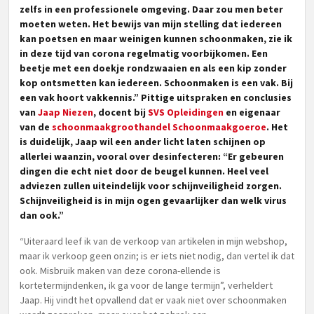
zelfs in een professionele omgeving. Daar zou men beter
moeten weten. Het bewijs van mijn stelling dat iedereen
kan poetsen en maar weinigen kunnen schoonmaken, zie ik
in deze tijd van corona regelmatig voorbijkomen. Een
beetje met een doekje rondzwaaien en als een kip zonder
kop ontsmetten kan iedereen. Schoonmaken is een vak. Bij
een vak hoort vakkennis.” Pittige uitspraken en conclusies
van
Jaap Niezen
, docent bij
SVS Opleidingen
en eigenaar
van de
schoonmaakgroothandel Schoonmaakgoeroe
. Het
is duidelijk, Jaap wil een ander licht laten schijnen op
allerlei waanzin, vooral over desinfecteren: “Er gebeuren
dingen die echt niet door de beugel kunnen. Heel veel
adviezen zullen uiteindelijk voor schijnveiligheid zorgen.
Schijnveiligheid is in mijn ogen gevaarlijker dan welk virus
dan ook.”
“Uiteraard leef ik van de verkoop van artikelen in mijn webshop,
maar ik verkoop geen onzin; is er iets niet nodig, dan vertel ik dat
ook. Misbruik maken van deze corona-ellende is
kortetermijndenken, ik ga voor de lange termijn”, verheldert
Jaap. Hij vindt het opvallend dat er vaak niet over schoonmaken