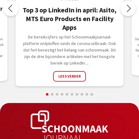
r
Top 3 op LinkedIn in april: Asito,
MTS Euro Products en Facility
Apps
De bereikcijfers op het Schoonmaakjournaal-
De inz
en
platform ontploffen sinds de corona-uitbraak. Ook
ook
dat feit bevestigt het belang van schoonmaak. Dit
er
zijn de drie bijzondere artikelen met het hoogste
bereik op LinkedIn:...
LEES VERDER