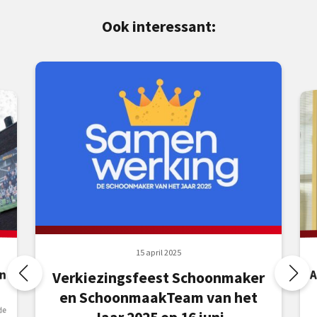
Ook interessant:
15 april 2025
A
n
Verkiezingsfeest Schoonmaker
en SchoonmaakTeam van het
de