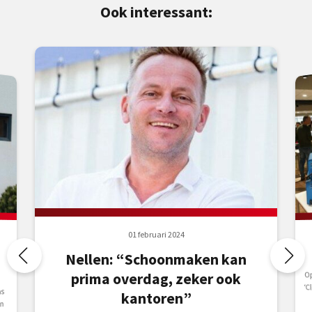
Ook interessant:
01 februari 2024
Nellen: “Schoonmaken kan
O
‘C
h
prima overdag, zeker ook
as
kantoren”
n