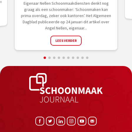
en
Eigenaar Nellen Schoonmaakdiensten denkt nog
graag als een schoonmaker: ‘Schoonmaken kan
prima overdag, zeker ook kantoren’. Het Algemeen
Dagblad publiceerde op 24 januari dit artikel over
Angel Nellen, eigenaar...
LEES VERDER