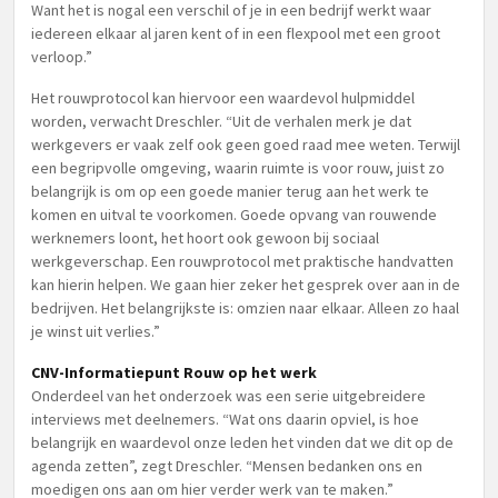
Want het is nogal een verschil of je in een bedrijf werkt waar
iedereen elkaar al jaren kent of in een flexpool met een groot
verloop.”
Het rouwprotocol kan hiervoor een waardevol hulpmiddel
worden, verwacht Dreschler. “Uit de verhalen merk je dat
werkgevers er vaak zelf ook geen goed raad mee weten. Terwijl
een begripvolle omgeving, waarin ruimte is voor rouw, juist zo
belangrijk is om op een goede manier terug aan het werk te
komen en uitval te voorkomen. Goede opvang van rouwende
werknemers loont, het hoort ook gewoon bij sociaal
werkgeverschap. Een rouwprotocol met praktische handvatten
kan hierin helpen. We gaan hier zeker het gesprek over aan in de
bedrijven. Het belangrijkste is: omzien naar elkaar. Alleen zo haal
je winst uit verlies.”
CNV-Informatiepunt Rouw op het werk
Onderdeel van het onderzoek was een serie uitgebreidere
interviews met deelnemers. “Wat ons daarin opviel, is hoe
belangrijk en waardevol onze leden het vinden dat we dit op de
agenda zetten”, zegt Dreschler. “Mensen bedanken ons en
moedigen ons aan om hier verder werk van te maken.”