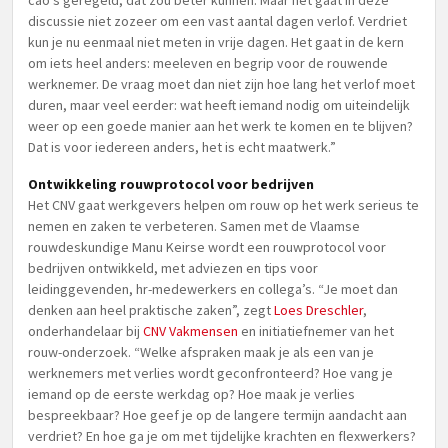
cao’s geregeld, dat zou beter kunnen. Maar het gaat in deze
discussie niet zozeer om een vast aantal dagen verlof. Verdriet
kun je nu eenmaal niet meten in vrije dagen. Het gaat in de kern
om iets heel anders: meeleven en begrip voor de rouwende
werknemer. De vraag moet dan niet zijn hoe lang het verlof moet
duren, maar veel eerder: wat heeft iemand nodig om uiteindelijk
weer op een goede manier aan het werk te komen en te blijven?
Dat is voor iedereen anders, het is echt maatwerk.”
Ontwikkeling rouwprotocol voor bedrijven
Het CNV gaat werkgevers helpen om rouw op het werk serieus te
nemen en zaken te verbeteren. Samen met de Vlaamse
rouwdeskundige Manu Keirse wordt een rouwprotocol voor
bedrijven ontwikkeld, met adviezen en tips voor
leidinggevenden, hr-medewerkers en collega’s. “Je moet dan
denken aan heel praktische zaken”, zegt
Loes Dreschler
,
onderhandelaar bij
CNV Vakmensen
en initiatiefnemer van het
rouw-onderzoek. “Welke afspraken maak je als een van je
werknemers met verlies wordt geconfronteerd? Hoe vang je
iemand op de eerste werkdag op? Hoe maak je verlies
bespreekbaar? Hoe geef je op de langere termijn aandacht aan
verdriet? En hoe ga je om met tijdelijke krachten en flexwerkers?