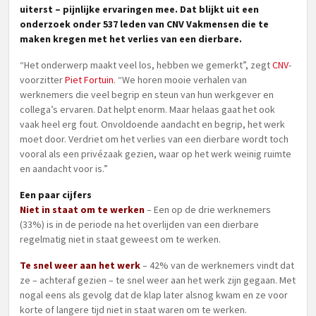
uiterst – pijnlijke ervaringen mee. Dat blijkt uit een
onderzoek onder 537 leden van CNV Vakmensen die te
maken kregen met het verlies van een dierbare.
“Het onderwerp maakt veel los, hebben we gemerkt”, zegt
CNV
-
voorzitter
Piet Fortuin
. “We horen mooie verhalen van
werknemers die veel begrip en steun van hun werkgever en
collega’s ervaren. Dat helpt enorm. Maar helaas gaat het ook
vaak heel erg fout. Onvoldoende aandacht en begrip, het werk
moet door. Verdriet om het verlies van een dierbare wordt toch
vooral als een privézaak gezien, waar op het werk weinig ruimte
en aandacht voor is.”
Een paar cijfers
Niet in staat om te werken
– Een op de drie werknemers
(33%) is in de periode na het overlijden van een dierbare
regelmatig niet in staat geweest om te werken.
Te snel weer aan het werk
– 42% van de werknemers vindt dat
ze – achteraf gezien – te snel weer aan het werk zijn gegaan. Met
nogal eens als gevolg dat de klap later alsnog kwam en ze voor
korte of langere tijd niet in staat waren om te werken.