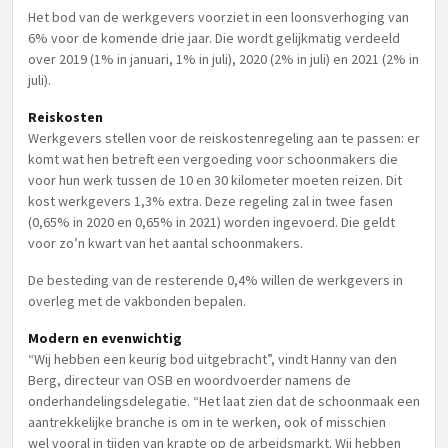
Het bod van de werkgevers voorziet in een loonsverhoging van
6% voor de komende drie jaar. Die wordt gelijkmatig verdeeld
over 2019 (1% in januari, 1% in juli), 2020 (2% in juli) en 2021 (2% in
juli).
Reiskosten
Werkgevers stellen voor de reiskostenregeling aan te passen: er
komt wat hen betreft een vergoeding voor schoonmakers die
voor hun werk tussen de 10 en 30 kilometer moeten reizen. Dit
kost werkgevers 1,3% extra. Deze regeling zal in twee fasen
(0,65% in 2020 en 0,65% in 2021) worden ingevoerd. Die geldt
voor zo’n kwart van het aantal schoonmakers.
De besteding van de resterende 0,4% willen de werkgevers in
overleg met de vakbonden bepalen.
Modern en evenwichtig
“Wij hebben een keurig bod uitgebracht”, vindt Hanny van den
Berg, directeur van OSB en woordvoerder namens de
onderhandelingsdelegatie. “Het laat zien dat de schoonmaak een
aantrekkelijke branche is om in te werken, ook of misschien
wel vooral in tijden van krapte op de arbeidsmarkt. Wij hebben