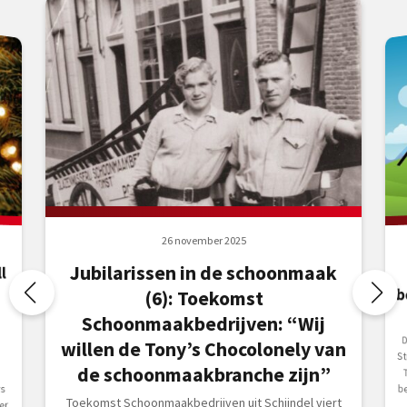
26 november 2025
Jubilarissen in de schoonmaak
l
(6): Toekomst
Schoonmaakbedrijven: “Wij
S
willen de Tony’s Chocolonely van
de schoonmaakbranche zijn”
rs
Toekomst Schoonmaakbedrijven uit Schijndel viert