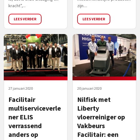
kracht”,...
zijn....
LEES VERDER
LEES VERDER
27 januari 2020
20 januari 2020
Facilitair
Nilfisk met
multiserviceverle
Liberty
ner ELIS
vloerreiniger op
verrassend
Vakbeurs
anders op
Facilitair: een