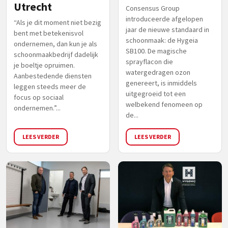
Utrecht
Consensus Group
introduceerde afgelopen
“Als je dit moment niet bezig
jaar de nieuwe standaard in
bent met betekenisvol
schoonmaak: de Hygeia
ondernemen, dan kun je als
SB100. De magische
schoonmaakbedrijf dadelijk
sprayflacon die
je boeltje opruimen.
watergedragen ozon
Aanbestedende diensten
genereert, is inmiddels
leggen steeds meer de
uitgegroeid tot een
focus op sociaal
welbekend fenomeen op
ondernemen.”...
de...
LEES VERDER
LEES VERDER