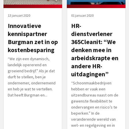
13 januari 2020
01 januari 2020
Innovatieve
HR-
kennispartner
dienstverlener
Burgman zet in op
365Cleanit: “We
kostenbesparing
denken mee in
arbeidskrapte en
“We zijn een dynamisch,
landelijk opererend en
andere HR-
groeiend bedrijf.” Als je dat
uitdagingen”
durft te stellen, ben je
ondernemer, ondernemend
“Schoonmaakbedrijven
en heb je wat te vertellen.
hebben er vaak een
Dat heeft Burgman en...
uitzendbureau naast om de
gewenste flexibiliteit te
ondervangen en risico’s te
beperken.” In de
veranderende wereld van
wet- en regelgeving en in