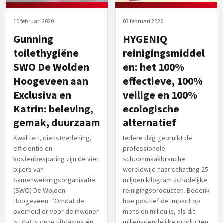
10 februari 2020
03 februari 2020
Gunning
HYGENIQ
toilethygiëne
reinigingsmiddel
SWO De Wolden
en: het 100%
Hoogeveen aan
effectieve, 100%
Exclusiva en
veilige en 100%
Katrin: beleving,
ecologische
gemak, duurzaam
alternatief
Kwaliteit, dienstverlening,
Iedere dag gebruikt de
efficiëntie en
professionele
kostenbesparing zijn de vier
schoonmaakbranche
pijlers van
wereldwijd naar schatting 25
Samenwerkingsorganisatie
miljoen kilogram schadelijke
(SWO) De Wolden
reinigingsproducten. Bedenk
Hoogeveen. “Omdat de
hoe positief de impact op
overheid er voor de inwoner
mens en milieu is, als dit
is, dat is onze uitdaging én
milieuvriendelijke producten