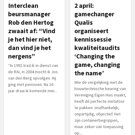
Interclean
2 april:
beursmanager
gamechanger
Rob den Hertog
Qualis
zwaait af: “Vind
organiseert
je het hier niet,
kennissessie
dan vind je het
kwaliteitaudits
nergens”
‘Changing the
game, changing
“In 1992 trad ik in dienst van
de RAI, in 2004 mocht ik Jos
the name’
van den Berg opvolgen. Hij
Wie de vergelijking met de
ging met pensioen. Na 16
bouwtechnische keuring van
jaar draai ik komende mei...
Vereniging Eigen Huis maakt,
heeft dé perfecte metafoor
te pakken: onafhankelijk,
onpartijdig, objectief. Het
zijn containerbegrippen,
maar zeker van toepassing
op...