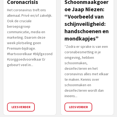
Coronacrisis
Schoonmaakgoer
oe Jaap Niezen:
Het coronavirus treft ons
allemaal. Privé en/of zakelijk.
“Voorbeeld van
Ook de cruciale
schijnveiligheid:
beroepsgroep
handschoenen en
communicatie, media en
marketing. Daarom deze
mondkapjes”
week plotseling geen
“Zodra er sprake is van een
Premium-bijdrage.
coronabesmetting in je
#hartvoorelkaar #blijfgezond
omgeving, hebben
#zorggoedvoorelkaar Er
schoonmaken,
gebeurt veel in...
desinfecteren en het
coronavirus alles met elkaar
te maken. Kennis over
schoonmaken en
desinfecteren wordt dan
ineens...
LEES VERDER
LEES VERDER