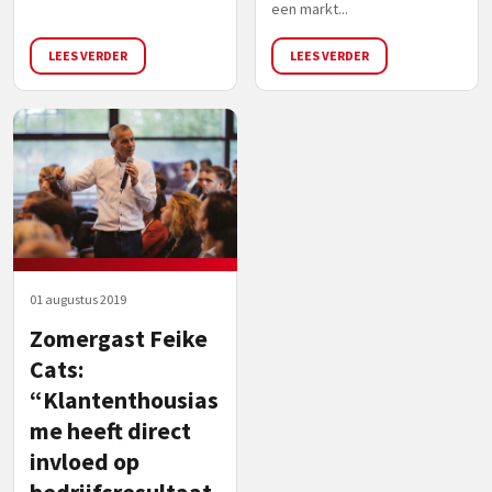
een markt...
LEES VERDER
LEES VERDER
01 augustus 2019
Zomergast Feike
Cats:
“Klantenthousias
me heeft direct
invloed op