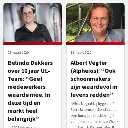
23 maart 2020
16 maart 2020
Belinda Dekkers
Albert Vegter
over 10 jaar UL-
(Alpheios): “Ook
Team: “Geef
schoonmakers
medewerkers
zijn waardevol in
waarde mee. In
levens redden”
deze tijd en
“Alles begint bij hygiëne.”
markt heel
Een statement die staat als
een huis, juist in deze tijd
belangrijk”
van corona en in deze Week
In 2008 kwam de
van Zorg & Welzijn. Wordt