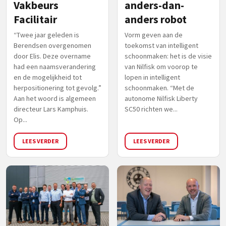
Vakbeurs
anders-dan-
Facilitair
anders robot
“Twee jaar geleden is
Vorm geven aan de
Berendsen overgenomen
toekomst van intelligent
door Elis. Deze overname
schoonmaken: het is de visie
had een naamsverandering
van Nilfisk om voorop te
en de mogelijkheid tot
lopen in intelligent
herpositionering tot gevolg.”
schoonmaken. “Met de
Aan het woord is algemeen
autonome Nilfisk Liberty
directeur Lars Kamphuis.
SC50 richten we...
Op...
LEES VERDER
LEES VERDER