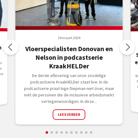
24 maart 2024
n
Vloerspecialisten Donovan en
Nelson in podcastserie
e
en
KraakHELDer
n
ire
De derde aflevering van onze zesdelige
g
podcastserie KraakHELDer staat live. In de
podcastserie praat Inge Diepman niet óver, maar
mét de personen die de inclusieve arbeidsmarkt
vertegenwoordigen. In deze...
LEES VERDER