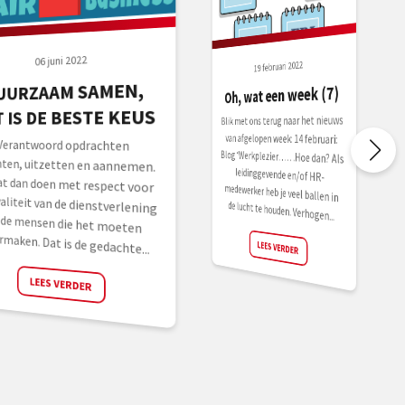
06 juni 2022
19 februari 2022
UURZAAM SAMEN,
Oh, wat een week (7)
T IS DE BESTE KEUS
Blik met ons terug naar het nieuws
Blog ‘Werkplezier……Hoe dan? Als
leidinggevende en/of HR-
medewerker heb je veel ballen in
van afgelopen week: 14 februari:
Verantwoord opdrachten
inrichten, uitzetten en aannemen.
En dat dan doen met respect voor
de kwaliteit van de dienstverlening
en de mensen die het moeten
de lucht te houden. Verhogen...
rmaken. Dat is de gedachte...
LEES VERDER
LEES VERDER