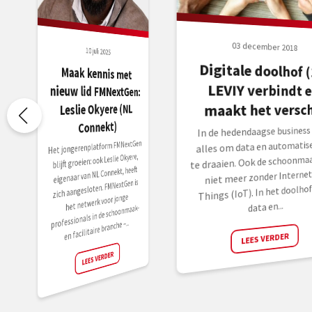
03 december 2018
10 juli 2025
Digitale doolhof (
LEVIY verbindt 
Maak kennis met
nieuw lid FMNextGen:
Leslie Okyere (NL
maakt het versch
Connekt)
In de hedendaagse business l
Het jongerenplatform FMNextGen
alles om data en automatise
blijft groeien: ook Leslie Okyere,
te draaien. Ook de schoonmaa
eigenaar van NL Connekt, heeft
niet meer zonder Internet
zich aangesloten. FMNextGen is
Things (IoT). In het doolhof
het netwerk voor jonge
data en...
professionals in de schoonmaak-
en facilitaire branche –...
LEES VERDER
LEES VERDER