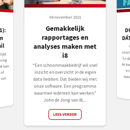
04 november 2021
Gemakkelijk
1):
en
D
rapportages en
DÁ
il
analyses maken met
i8
ijkt
ring
“Een schoonmaakbedrijf wil snel
k kan
inzicht en overzicht in de eigen
 of
waa
 van
data hebben. Dat bieden wij met
onze software. Een programma
waarmee iedereen kan werken.”
John de Jong van i8,...
LEES VERDER