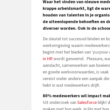
Waar het vinden van nieuwe mede
krappe arbeidsmarkt, ligt de war
houden van talenten in je organisa
de uiteenlopende behoeften en dr
diverser worden. Ook in de scho
De sleutel tot succesvol binden en bo
werkomgeving waarin medewerkers z
begint met het bieden van ‘
purpose 
in HR
wordt genoemd. Pleasure, wat
aandacht, samenwerken aan boeiend
en goede werkvoorwaarden, is vaak 
vereist onder andere een aanpak die e
hebt in wat medewerkers drijft.
80% medewerkers wil impact ma
Uit onderzoek van
Salesforce
blijkt
maken met hun werk, in lijn met hu