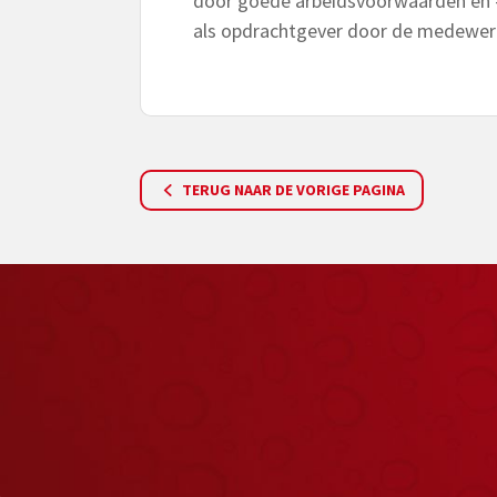
door goede arbeidsvoorwaarden en 
als opdrachtgever door de medewerk
TERUG NAAR DE VORIGE PAGINA