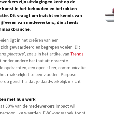
werkers zijn uitdagingen kent op de
e kunst in het behouden en betrokken
tie. Dit vraagt om inzicht en kennis van
ijfveren van medewerkers, die steeds
onmaakbranche.
eien ligt in het creëren van een
ich gewaardeerd en begrepen voelen. Dit
and pleasure
’, zoals in het artikel van
Trends
 onder andere bestaat uit oprechte
e opdrachten, een open sfeer, communicatie
het makkelijkst te beïnvloeden. Purpose
rop gericht is dat je daadwerkelijk inzicht
ken met hun werk
 dat 80% van de medewerkers impact wil
n persoonlijke waarden. PWC-onderzoek toont