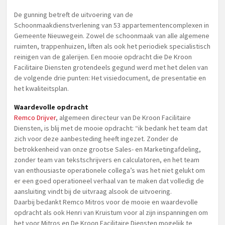
De gunning betreft de uitvoering van de
Schoonmaakdienstverlening van 53 appartementencomplexen in
Gemeente Nieuwegein. Zowel de schoonmaak van alle algemene
ruimten, trappenhuizen, liften als ook het periodiek specialistisch
reinigen van de galerijen. Een mooie opdracht die De Kroon
Facilitaire Diensten grotendeels gegund werd met het delen van
de volgende drie punten: Het visiedocument, de presentatie en
het kwaliteitsplan.
Waardevolle opdracht
Remco Drijver
, algemeen directeur van De Kroon Facilitaire
Diensten, is blij met de mooie opdracht: “ik bedank het team dat
zich voor deze aanbesteding heeft ingezet. Zonder de
betrokkenheid van onze grootse Sales- en Marketingafdeling,
zonder team van tekstschrijvers en calculatoren, en het team
van enthousiaste operationele collega’s was het niet gelukt om
er een goed operationeel verhaal van te maken dat volledig de
aansluiting vindt bij de uitvraag alsook de uitvoering.
Daarbij bedankt Remco Mitros voor de mooie en waardevolle
opdracht als ook Henri van Kruistum voor al zijn inspanningen om
het voor Mitros en De Kroon Facilitaire Diensten mogelijk te