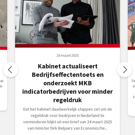
26 maart 2025
Kabinet actualiseert
Bedrijfseffectentoets en
nup
Da
d
v
onderzoekt MKB
de
indicatorbedrijven voor minder
b
regeldruk
Dat het kabinet daadwerkelijk stappen zet om de
regeldruk voor bedrijven in Nederland te
verminderen blijkt uit een brief van 24 maart 2025
van minister Dirk Beljaars van Economische...