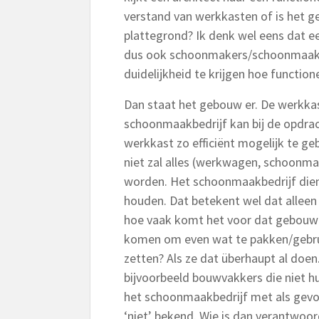
verstand van werkkasten of is het g
plattegrond? Ik denk wel eens dat e
dus ook schoonmakers/schoonmaakb
duidelijkheid te krijgen hoe functi
Dan staat het gebouw er. De werkkast
schoonmaakbedrijf kan bij de opdra
werkkast zo efficiënt mogelijk te g
niet zal alles (werkwagen, schoonma
worden. Het schoonmaakbedrijf die
houden. Dat betekent wel dat alleen
hoe vaak komt het voor dat gebouwg
komen om even wat te pakken/gebrui
zetten? Als ze dat überhaupt al doen
bijvoorbeeld bouwvakkers die niet h
het schoonmaakbedrijf met als gevol
‘niet’ bekend. Wie is dan verantwoord