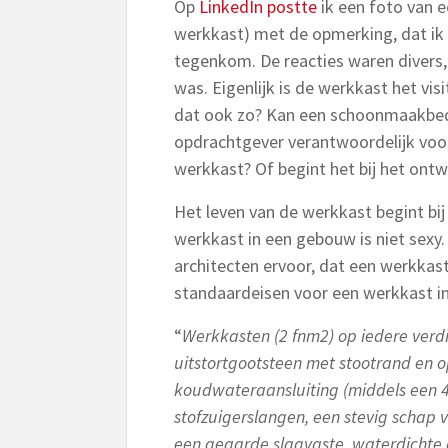
Op
LinkedIn postte
ik een foto van e
werkkast) met de opmerking, dat ik d
tegenkom. De reacties waren divers
was. Eigenlijk is de werkkast het vi
dat ook zo? Kan een schoonmaakbedri
opdrachtgever verantwoordelijk voor
werkkast? Of begint het bij het ont
Het leven van de werkkast begint bij
werkkast in een gebouw is niet sexy
architecten ervoor, dat een werkkas
standaardeisen voor een werkkast in
“
Werkkasten (2 fnm2) op iedere verdi
uitstortgootsteen met stootrand en
koudwateraansluiting (middels een 40
stofzuigerslangen, een stevig schap
een geaarde slagvaste, waterdicht