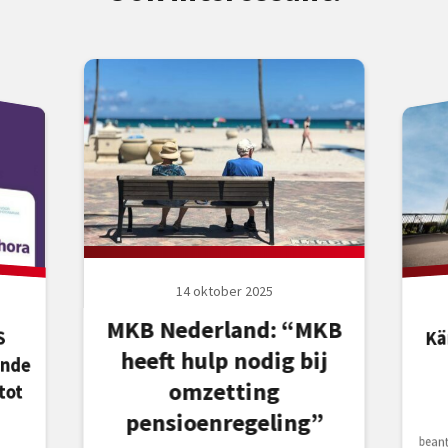
14 oktober 2025
MKB Nederland: “MKB
Kä
S
e
heeft hulp nodig bij
omzetting
tot
pensioenregeling”