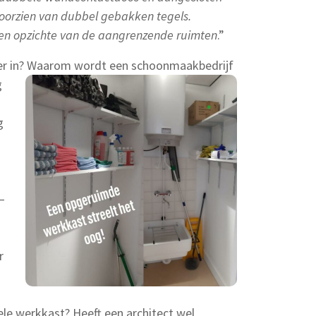
voorzien van dubbel gebakken tegels.
en opzichte van de aangrenzende ruimten
.”
 er in? Waarom wordt een schoonmaakbedrijf
g
g
–
r
nele werkkast? Heeft een architect wel