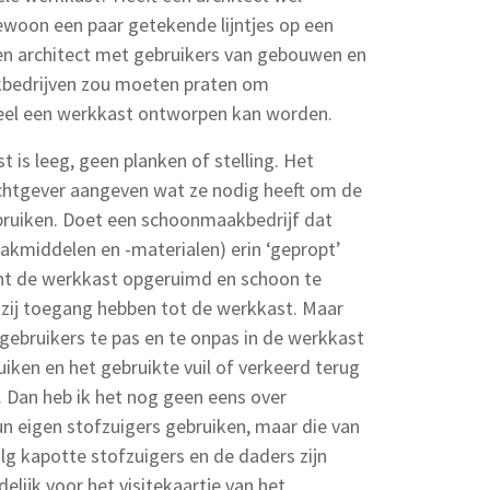
ewoon een paar getekende lijntjes op een
en architect met gebruikers van gebouwen en
edrijven zou moeten praten om
oneel een werkkast ontworpen kan worden.
 is leeg, geen planken of stelling. Het
chtgever aangeven wat ze nodig heeft om de
ebruiken. Doet een schoonmaakbedrijf dat
akmiddelen en -materialen) erin ‘gepropt’
nt de werkkast opgeruimd en schoon te
 zij toegang hebben tot de werkkast. Maar
ebruikers te pas en te onpas in de werkkast
ken en het gebruikte vuil of verkeerd terug
. Dan heb ik het nog geen eens over
un eigen stofzuigers gebruiken, maar die van
g kapotte stofzuigers en de daders zijn
elijk voor het visitekaartje van het