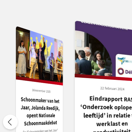
22 februari 2024
16 november 2025
Eindrapport RA
‘Onderzoek oplopend
Schoonmaker van het
Jaar, Jolanda Reedijk,
leeftijd’ in relatie 
opent Nationale
Schoonmaakdebat
werklast en
De ‘Schoonmaker van het Jaar’