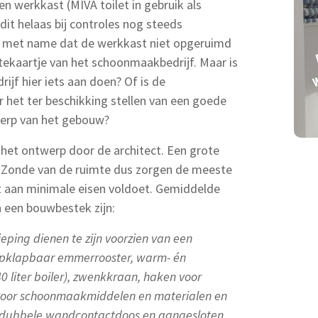
en werkkast (MIVA toilet in gebruik als
it helaas bij controles nog steeds
, met name dat de werkkast niet opgeruimd
sitekaartje van het schoonmaakbedrijf. Maar is
jf hier iets aan doen? Of is de
 het ter beschikking stellen van een goede
werp van het gebouw?
 het ontwerp door de architect. Een grote
. Zonde van de ruimte dus zorgen de meeste
t aan minimale eisen voldoet. Gemiddelde
 een bouwbestek zijn:
eping dienen te zijn voorzien van een
 opklapbaar emmerrooster, warm- én
 liter boiler), zwenkkraan, haken voor
 voor schoonmaakmiddelen en materialen en
e dubbele wandcontactdoos en aangesloten